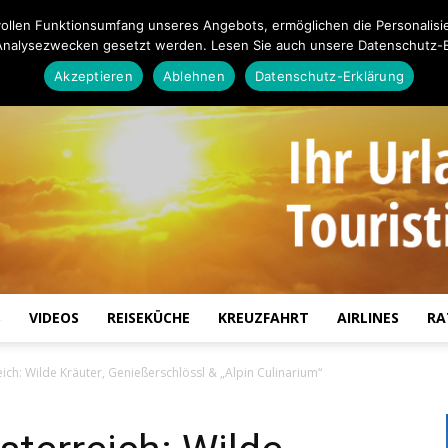
ollen Funktionsumfang unseres Angebots, ermöglichen die Personalisi
Analysezwecken gesetzt werden. Lesen Sie auch unsere Datenschutz-E
Akzeptieren
Ablehnen
Datenschutz-Erklärung
S
VIDEOS
REISEKÜCHE
KREUZFAHRT
AIRLINES
RA
Touristiknews.de
ich: Wilde Kräuter, Genießerschlössl & „Alpin Culinarium“