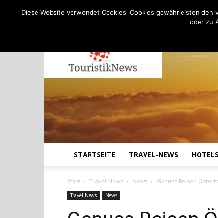
C
22.6
Freitag, August 7, 2026
Köln
Diese Website verwendet Cookies. Cookies gewährleisten den v
oder zu 
STARTSEITE
TRAVEL-NEWS
HOTEL
Start
Travel-News
News
Genuss Reisen Österre
Travel-News
News