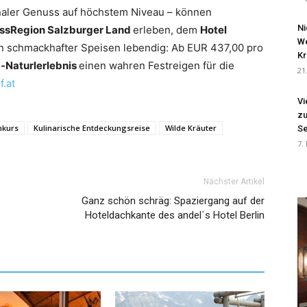
onaler Genuss auf höchstem Niveau – können
Ni
ussRegion Salzburger Land
erleben, dem
Hotel
We
ion schmackhafter Speisen lebendig: Ab EUR 437,00 pro
Kr
m-Naturlerlebnis
einen wahren Festreigen für die
21
.at
Vi
zu
hkurs
Kulinarische Entdeckungsreise
Wilde Kräuter
Se
7.
Nächster Artikel
Ganz schön schräg: Spaziergang auf der
Hoteldachkante des andel´s Hotel Berlin