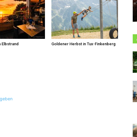
 Elbstrand
Goldener Herbst in Tux-Finkenberg
ugeben