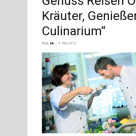
Genuss Reisen Ös
Kräuter, Genießer
Culinarium“
Von
sk
-
9. Mai 2013