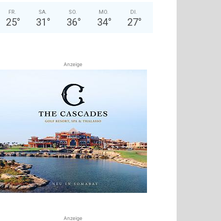
FR.
SA.
SO.
MO.
DI.
25
°
31
°
36
°
34
°
27
°
Anzeige
Anzeige