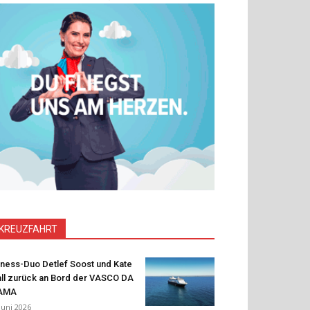
KREUZFAHRT
tness-Duo Detlef Soost und Kate
ll zurück an Bord der VASCO DA
AMA
 Juni 2026