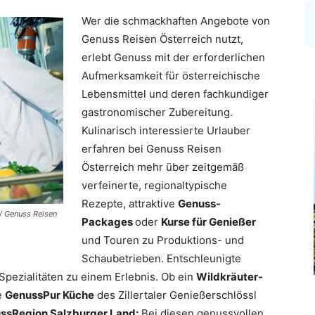
Wer die schmackhaften Angebote von
Genuss Reisen Österreich nutzt,
erlebt Genuss mit der erforderlichen
Aufmerksamkeit für österreichische
Lebens­mittel und deren fachkundiger
gastronomischer Zubereitung.
Kulinarisch interessierte Urlauber
erfahren bei Genuss Reisen
Österreich mehr über zeitgemäß
verfeinerte, regionaltypische
Rezepte, attraktive
Genuss-
 / Genuss Reisen
Packages
oder
Kurse für Genießer
und Touren zu Produktions- und
Schaubetrieben. Entschleunigte
pezialitäten zu einem Erlebnis. Ob ein
Wildkräuter-
e
GenussPur Küche
des Zillertaler Genießerschlössl
ssRegion Salzburger Land:
Bei diesen genussvollen