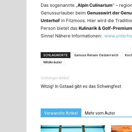
Das sogenannte „
Alpin Culinarium
“ – regi
Genussurlauber beim
Genusswirt der Gen
Unterhof
in Filzmoos. Hier wird die Tradit
Person bietet das
Kulinarik & Golf-Premiu
Sinne! Nähere Informationen:
www.unterhof
SCHLAGWORTE
Genuss Reisen Oesterreich
Koc
Wildkräuter
Vorheriger Artikel
Witzig! In Gstaad gibt es das Schwingfest
Verwandte Artikel
Mehr vom Autor