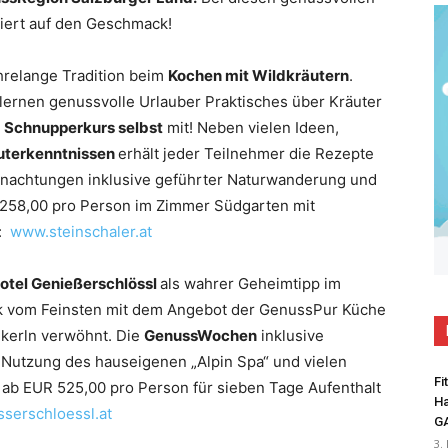
ert auf den Geschmack!
hrelange Tradition beim
Kochen mit Wildkräutern
.
ernen genussvolle Urlauber Praktisches über Kräuter
 Schnupperkurs selbst
mit! Neben vielen Ideen,
uterkenntnissen
erhält jeder Teilnehmer die Rezepte
rnachtungen inklusive geführter Naturwanderung und
 258,00 pro Person im Zimmer Südgarten mit
n:
www.steinschaler.at
otel Genießerschlössl
als wahrer Geheimtipp im
narik vom Feinsten mit dem Angebot der GenussPur Küche
kerln verwöhnt. Die
GenussWochen
inklusive
, Nutzung des hauseigenen „Alpin Spa“ und vielen
Fi
 ab EUR 525,00 pro Person für sieben Tage Aufenthalt
Ha
serschloessl.at
G
3.