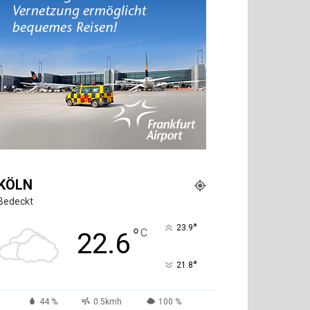
KÖLN
Bedeckt
°
23.9
°
C
22.6
°
21.8
44 %
0.5kmh
100 %