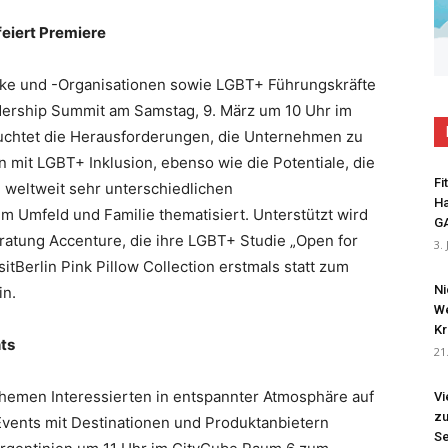
feiert Premiere
e und -Organisationen sowie LGBT+ Führungskräfte
adership Summit am Samstag, 9. März um 10 Uhr im
uchtet die Herausforderungen, die Unternehmen zu
 mit LGBT+ Inklusion, ebenso wie die Potentiale, die
Fi
weltweit sehr unterschiedlichen
Ha
 Umfeld und Familie thematisiert. Unterstützt wird
G
atung Accenture, die ihre LGBT+ Studie „Open for
3.
sitBerlin Pink Pillow Collection erstmals statt zum
Ni
in.
We
Kr
ts
21
hemen Interessierten in entspannter Atmosphäre auf
Vi
zu
Events mit Destinationen und Produktanbietern
Se