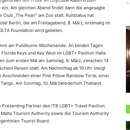
Argentinien um 11 Uhr im CityCube Raum 6 zum
7.
ein. Am gleichen Abend findet dann die angesagte
Club „The Pearl“ am Zoo statt. Kultstatus hat
tel Berlin, die am Freitagabend, 8. März, erstmalig im
IGLTA Foundation wird gebeten.
ramm am Publikums-Wochenende. An beiden Tagen
 Florida Keys und Key West im LGBT+ Pavilion Halle
den zum ersten Mal am Samstag, 9. März, zwischen 14
schem Reisen statt. Am Nachmittag ab 16 Uhr steigt
m Anschneiden einer Pink Pillow Rainbow Torte, einer
Tango. Am Sonntag, 10. Märzwiederholt Thailand
e Presenting Partner des ITB LGBT+ Travel Pavilion.
 Malta Tourism Authority sowie die Tourism Authority
rgentinien Tourist Board.