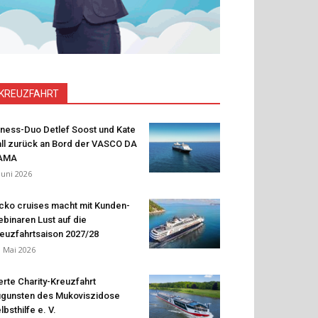
KREUZFAHRT
tness-Duo Detlef Soost und Kate
ll zurück an Bord der VASCO DA
AMA
 Juni 2026
cko cruises macht mit Kunden-
binaren Lust auf die
euzfahrtsaison 2027/28
. Mai 2026
erte Charity-Kreuzfahrt
gunsten des Mukoviszidose
lbsthilfe e. V.