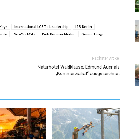
 Keys
International LGBT+ Leadership
ITB Berlin
rity
NewYorkCity
Pink Banana Media
Queer Tango
Nächster Artikel
Naturhotel Waldklause: Edmund Auer als
„Kommerzialrat“ ausgezeichnet