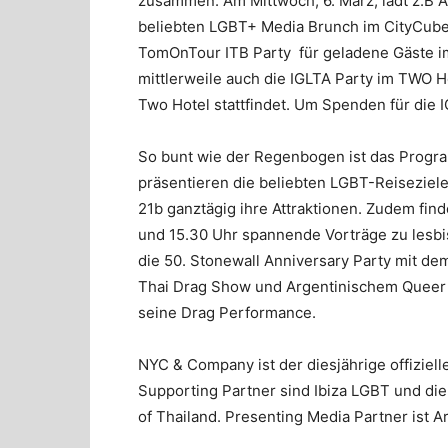
zusammen. Am Mittwoch, 6. März, lädt z.B 
beliebten LGBT+ Media Brunch im CityCube 
TomOnTour ITB Party für geladene Gäste im 
mittlerweile auch die IGLTA Party im TWO Ho
Two Hotel stattfindet. Um Spenden für die 
So bunt wie der Regenbogen ist das Prog
präsentieren die beliebten LGBT-Reiseziele
21b ganztägig ihre Attraktionen. Zudem fin
und 15.30 Uhr spannende Vorträge zu lesbi
die 50. Stonewall Anniversary Party mit de
Thai Drag Show und Argentinischem Queer 
seine Drag Performance.
NYC & Company ist der diesjährige offiziell
Supporting Partner sind Ibiza LGBT und die
of Thailand. Presenting Media Partner ist A