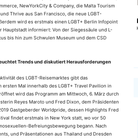
ommerce, NewYorkCity & Company, die Malta Tourism
 und Thrive aus San Francisco, die neue LGBT-
ßerdem wird es erstmals einen LGBT+ Berlin Infopoint
 Hauptstadt informiert: Von der Siegessäule und L-
tacus bis hin zum Schwulen Museum und dem CSD
chtet Trends und diskutiert Herausforderungen
ktivität des LGBT-Reisemarktes gibt das
rsten Mal innerhalb des LGBT+ Travel Pavilion in
 Eröffnet wird das Programm am Mittwoch, 6. März durch
nisterin Reyes Maroto und Fred Dixon, dem Präsidenten
019 Gastgeberder Worldpride, dessen Highlights Fred
tival findet erstmals in New York statt, wo vor 50
omosexuellen-Befreiungsbewegu
ng begann. Nach
nts, und Präsentationen aus Thailand und Dresden