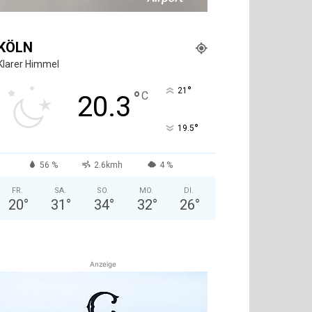
KÖLN
Klarer Himmel
°
21
°
C
20.3
°
19.5
56 %
2.6kmh
4 %
FR.
SA.
SO.
MO.
DI.
20
°
31
°
34
°
32
°
26
°
Anzeige