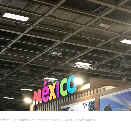
|
Touristiknews
und
 größter Treffpunkt der internationalen LGBT+ Reisebranche
Reiseempfehlungen.