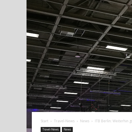
Start
Travel-News
News
ITB Berlin: Weiterhin
Travel-News
News