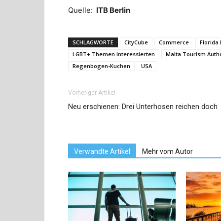
Quelle:
ITB Berlin
SCHLAGWORTE
CityCube
Commerce
Florida
LGBT+ Themen Interessierten
Malta Tourism Autho
Regenbogen-Kuchen
USA
Vorheriger Artikel
Neu erschienen: Drei Unterhosen reichen doch
Verwandte Artikel
Mehr vom Autor