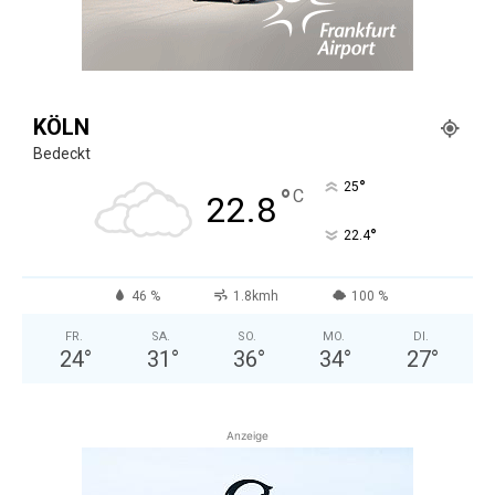
KÖLN
Bedeckt
°
25
°
C
22.8
°
22.4
46 %
1.8kmh
100 %
FR.
SA.
SO.
MO.
DI.
24
°
31
°
36
°
34
°
27
°
Anzeige