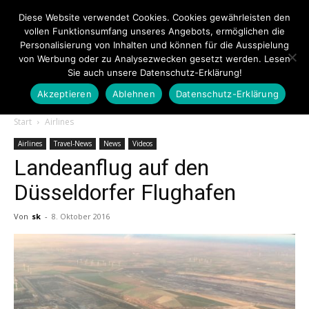
Diese Website verwendet Cookies. Cookies gewährleisten den
vollen Funktionsumfang unseres Angebots, ermöglichen die
Personalisierung von Inhalten und können für die Ausspielung
von Werbung oder zu Analysezwecken gesetzt werden. Lesen
Sie auch unsere Datenschutz-Erklärung!
Akzeptieren
Ablehnen
Datenschutz-Erklärung
Touristiknews.de
Start
Airlines
Airlines
Travel-News
News
Videos
Landeanflug auf den
|
Düsseldorfer Flughafen
Von
sk
-
8. Oktober 2016
Touristiknews
und