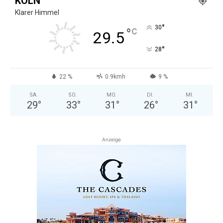
KÖLN
Klarer Himmel
°
30
°
C
29.5
°
28
22 %
0.9kmh
9 %
SA.
SO.
MO.
DI.
MI.
29
°
33
°
31
°
26
°
31
°
Anzeige