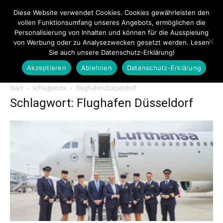
Diese Website verwendet Cookies. Cookies gewährleisten den
vollen Funktionsumfang unseres Angebots, ermöglichen die
Personalisierung von Inhalten und können für die Ausspielung
von Werbung oder zu Analysezwecken gesetzt werden. Lesen
Sie auch unsere Datenschutz-Erklärung!
Akzeptieren
Ablehnen
Datenschutz-Erklärung
Touristiknews.de
Start
Schlagworte
Flughafen Düsseldorf
Schlagwort: Flughafen Düsseldorf
|
Touristiknews
und