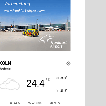
KÖLN
Bedeckt
°
25.6
°
C
24.4
°
23.8
44 %
4.1kmh
99 %