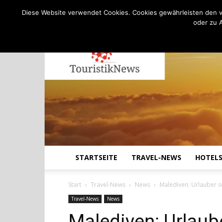
C
24.4
Donnerstag, August 6, 2026
Köln
Diese Website verwendet Cookies. Cookies gewährleisten den v
oder zu 
STARTSEITE
TRAVEL-NEWS
HOTEL
Start
Travel-News
News
Malediven: Urlauber s
Travel-News
News
Malediven: Urlaub