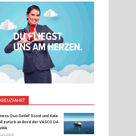
KREUZFAHRT
tness-Duo Detlef Soost und Kate
ll zurück an Bord der VASCO DA
AMA
 Juni 2026