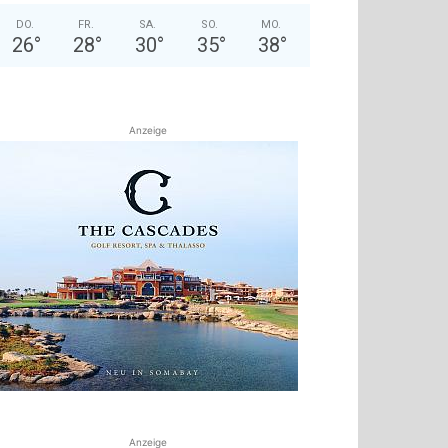
DO.
FR.
SA.
SO.
MO.
26
°
28
°
30
°
35
°
38
°
Anzeige
Anzeige