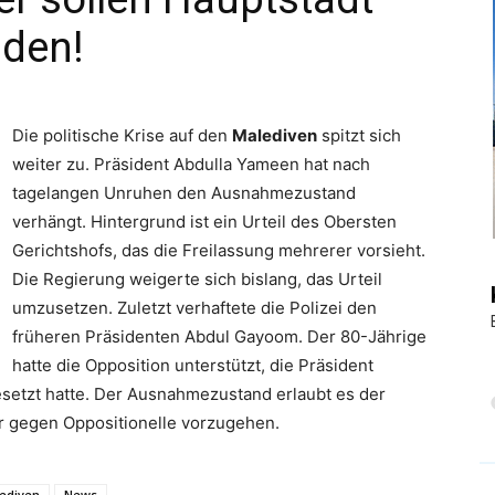
iden!
|
Die politische Krise auf den
Malediven
spitzt sich
weiter zu. Präsident Abdulla Yameen hat nach
Touristiknews
tagelangen Unruhen den Ausnahmezustand
verhängt. Hintergrund ist ein Urteil des Obersten
Gerichtshofs, das die Freilassung mehrerer vorsieht.
Die Regierung weigerte sich bislang, das Urteil
umzusetzen. Zuletzt verhaftete die Polizei den
und
früheren Präsidenten Abdul Gayoom. Der 80-Jährige
hatte die Opposition unterstützt, die Präsident
etzt hatte. Der Ausnahmezustand erlaubt es der
er gegen Oppositionelle vorzugehen.
Reiseempfehlungen.
ediven
News