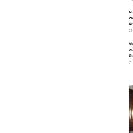
Ni
We
Kr
21
Vi
zu
Se
7.