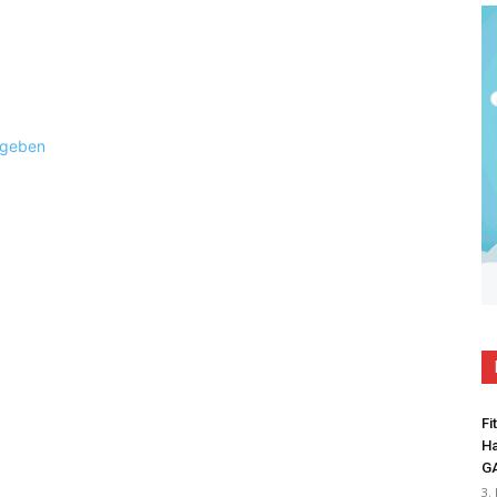
ugeben
Fi
Ha
G
3.