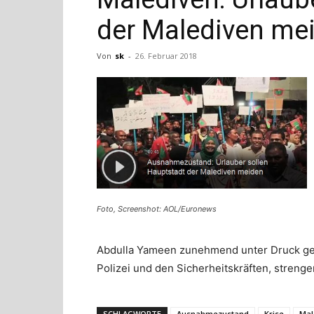
der Malediven me
Von
sk
-
26. Februar 2018
Foto, Screenshot: AOL/Euronews
Abdulla Yameen zunehmend unter Druck ges
Polizei und den Sicherheitskräften, streng
SCHLAGWORTE
Ausnahmezustand
Krise
Mal