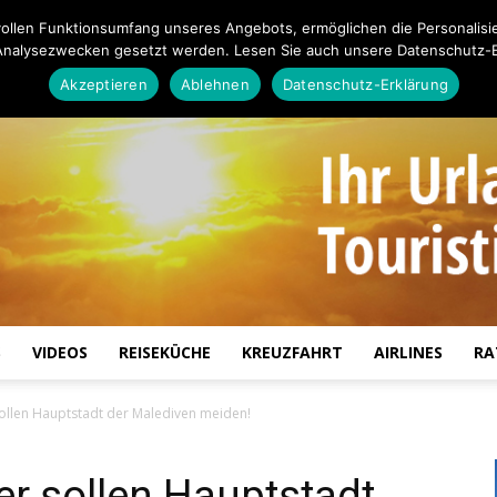
ollen Funktionsumfang unseres Angebots, ermöglichen die Personalisi
Analysezwecken gesetzt werden. Lesen Sie auch unsere Datenschutz-E
Akzeptieren
Ablehnen
Datenschutz-Erklärung
S
VIDEOS
REISEKÜCHE
KREUZFAHRT
AIRLINES
RA
Touristiknews.de
ollen Hauptstadt der Malediven meiden!
er sollen Hauptstadt