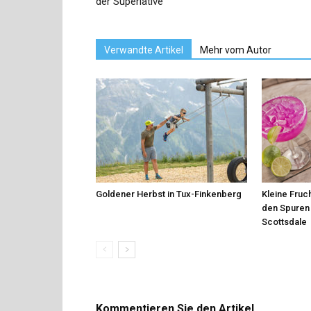
der Superlative
Verwandte Artikel
Mehr vom Autor
Goldener Herbst in Tux-Finkenberg
Kleine Fruch
den Spuren 
Scottsdale
Kommentieren Sie den Artikel