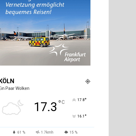
KÖLN
Ein Paar Wolken
°
17.8
°
C
17.3
°
16.1
61 %
1.7kmh
15 %