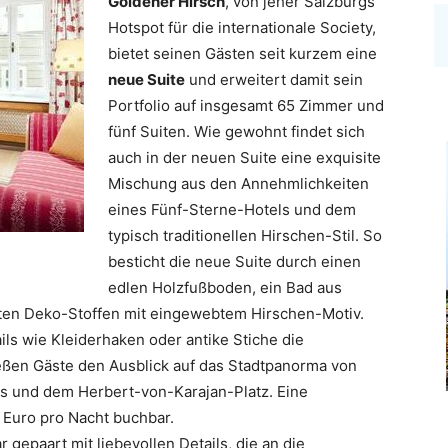
Goldener Hirsch
, von jeher Salzburgs
Hotspot für die internationale Society,
bietet seinen Gästen seit kurzem eine
neue Suite
und erweitert damit sein
Portfolio auf insgesamt 65 Zimmer und
fünf Suiten. Wie gewohnt findet sich
auch in der neuen Suite eine exquisite
Mischung aus den Annehmlichkeiten
eines Fünf-Sterne-Hotels und dem
typisch traditionellen Hirschen-Stil. So
besticht die neue Suite durch einen
edlen Holzfußboden, ein Bad aus
en Deko-Stoffen mit eingewebtem Hirschen-Motiv.
ils wie Kleiderhaken oder antike Stiche die
ßen Gäste den Ausblick auf das Stadtpanorma von
us und dem Herbert-von-Karajan-Platz. Eine
 Euro pro Nacht buchbar.
 gepaart mit liebevollen Details, die an die