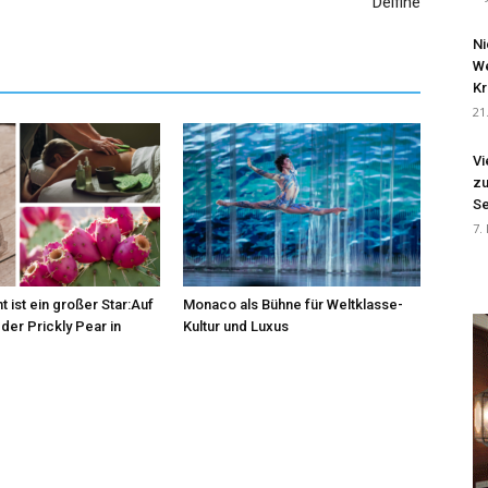
Delfine
Ni
We
Kr
21
Vi
zu
Se
7.
t ist ein großer Star:Auf
Monaco als Bühne für Weltklasse-
der Prickly Pear in
Kultur und Luxus