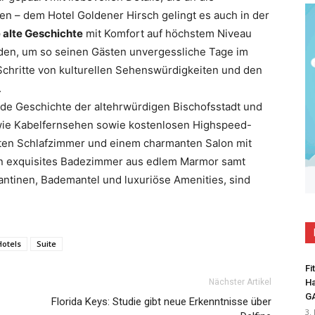
n – dem Hotel Goldener Hirsch gelingt es auch in der
 alte Geschichte
mit Komfort auf höchstem Niveau
en, um so seinen Gästen unvergessliche Tage im
Schritte von kulturellen Sehenswürdigkeiten und den
.
nde Geschichte der altehrwürdigen Bischofsstadt und
wie Kabelfernsehen sowie kostenlosen Highspeed-
ten Schlafzimmer und einem charmanten Salon mit
ein exquisites Badezimmer aus edlem Marmor samt
tinen, Bademantel und luxuriöse Amenities, sind
Hotels
Suite
Fi
Nächster Artikel
Ha
G
Florida Keys: Studie gibt neue Erkenntnisse über
3.