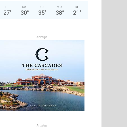
FR.
SA.
SO.
MO.
DI.
27
°
30
°
35
°
38
°
21
°
Anzeige
Anzeige