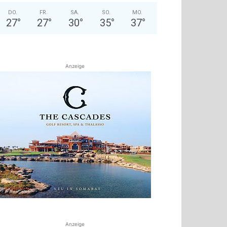
DO.
FR.
SA.
SO.
MO.
27
°
27
°
30
°
35
°
37
°
Anzeige
Anzeige