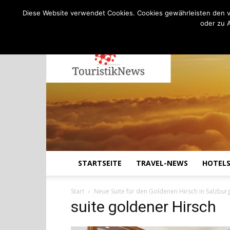
C
22.7
Donnerstag, August 6, 2026
Köln
Diese Website verwendet Cookies. Cookies gewährleisten den v
oder zu 
STARTSEITE
TRAVEL-NEWS
HOTEL
Start
Neue Suite für den Goldenen Hirsch in Salzbur
suite goldener Hirsch