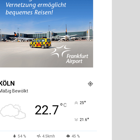
KÖLN
Mäßig Bewölkt
°
25
°
C
22.7
°
21.6
54 %
4.5kmh
45 %