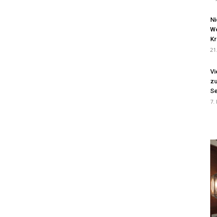
Ni
We
Kr
21
Vi
zu
Se
7.