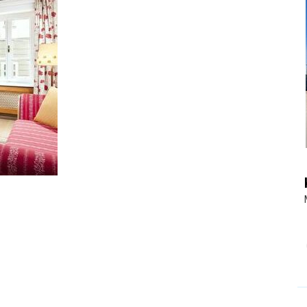
|
Touristiknews
und
Reiseempfehlungen.