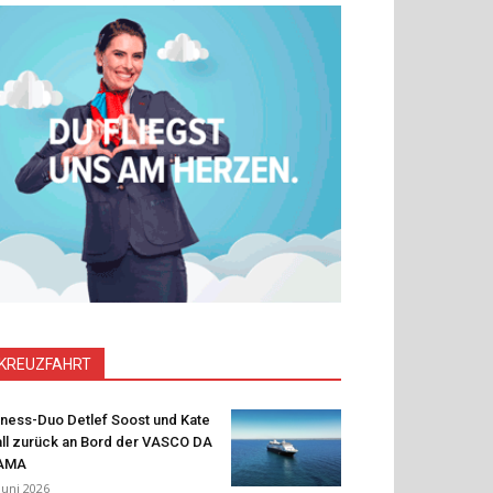
KREUZFAHRT
tness-Duo Detlef Soost und Kate
ll zurück an Bord der VASCO DA
AMA
 Juni 2026