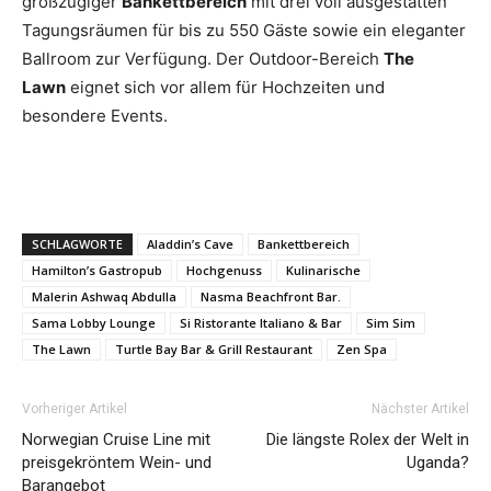
großzügiger
Bankettbereich
mit drei voll ausgestatten
Tagungsräumen für bis zu 550 Gäste sowie ein eleganter
Ballroom zur Verfügung. Der Outdoor-Bereich
The
Lawn
eignet sich vor allem für Hochzeiten und
besondere Events.
SCHLAGWORTE
Aladdin’s Cave
Bankettbereich
Hamilton’s Gastropub
Hochgenuss
Kulinarische
Malerin Ashwaq Abdulla
Nasma Beachfront Bar.
Sama Lobby Lounge
Si Ristorante Italiano & Bar
Sim Sim
The Lawn
Turtle Bay Bar & Grill Restaurant
Zen Spa
Vorheriger Artikel
Nächster Artikel
Norwegian Cruise Line mit
Die längste Rolex der Welt in
preisgekröntem Wein- und
Uganda?
Barangebot