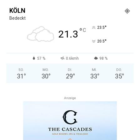
KÖLN
Bedeckt
°
23.5
°
C
21.3
°
20.5
57 %
0.6kmh
98 %
SO.
MO.
DI.
MI.
DO.
31
°
30
°
29
°
33
°
35
°
Anzeige