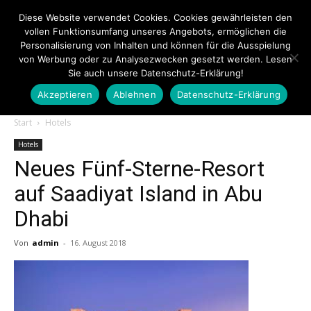
Diese Website verwendet Cookies. Cookies gewährleisten den
vollen Funktionsumfang unseres Angebots, ermöglichen die
Personalisierung von Inhalten und können für die Ausspielung
von Werbung oder zu Analysezwecken gesetzt werden. Lesen
Sie auch unsere Datenschutz-Erklärung!
Akzeptieren
Ablehnen
Datenschutz-Erklärung
Touristiknews.de
Start
Hotels
Hotels
Neues Fünf-Sterne-Resort
|
auf Saadiyat Island in Abu
Dhabi
Touristiknews
Von
admin
-
16. August 2018
und