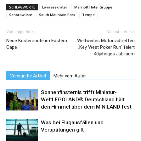
SCHLAGWORTE
Lavaseekrater
Marriott Hotel Gruppe
Sonorawüste
South Mountain Park
Tempe
Vorheriger Artikel
Nächster Artikel
Neue Küstenroute im Eastern
Weltweites Motorradtreffen
Cape
„Key West Poker Run“ feiert
40jähriges Jubiläum
Verwandte Artikel
Mehr vom Autor
Sonnenfinsternis trifft Miniatur-
WeltLEGOLAND® Deutschland hält
den Himmel über dem MINILAND fest
Was bei Flugausfällen und
Verspätungen gilt