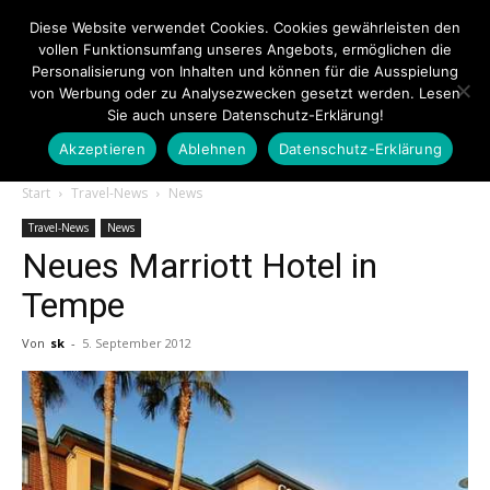
Diese Website verwendet Cookies. Cookies gewährleisten den
vollen Funktionsumfang unseres Angebots, ermöglichen die
Personalisierung von Inhalten und können für die Ausspielung
von Werbung oder zu Analysezwecken gesetzt werden. Lesen
Sie auch unsere Datenschutz-Erklärung!
Akzeptieren
Ablehnen
Datenschutz-Erklärung
Touristiknews.de
Start
Travel-News
News
Travel-News
News
Neues Marriott Hotel in
|
Tempe
Von
sk
-
5. September 2012
Touristiknews
und