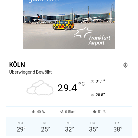
KÖLN
Überwiegend Bewölkt
°
31.1
°
C
29.4
°
28.8
40 %
0.5kmh
51 %
MO.
DI.
MI.
DO.
FR.
29
°
25
°
32
°
35
°
38
°