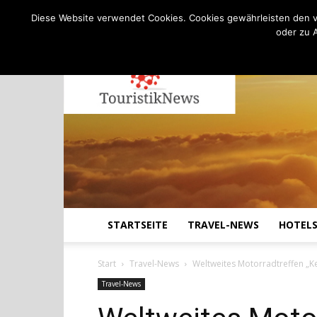
C
22.7
Donnerstag, August 6, 2026
Köln
Diese Website verwendet Cookies. Cookies gewährleisten den v
oder zu 
STARTSEITE
TRAVEL-NEWS
HOTEL
Start
Travel-News
Weltweites Motorradtreffen „Ke
Travel-News