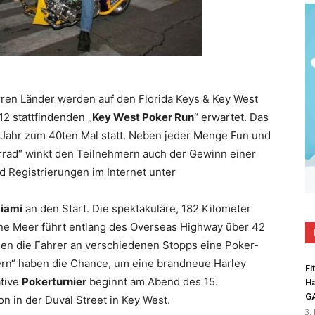
rren Länder werden auf den Florida Keys & Key West
12 stattfindenden „
Key West Poker Run
“ erwartet. Das
es Jahr zum 40ten Mal statt. Neben jeder Menge Fun und
rad“ winkt den Teilnehmern auch der Gewinn einer
nd Registrierungen im Internet unter
iami
an den Start. Die spektakuläre, 182 Kilometer
ene Meer führt entlang des Overseas Highway über 42
en die Fahrer an verschiedenen Stopps eine Poker-
tern“ haben die Chance, um eine brandneue Harley
Fi
ative
Pokerturnier
beginnt am Abend des 15.
Ha
G
n in der Duval Street in Key West.
3.