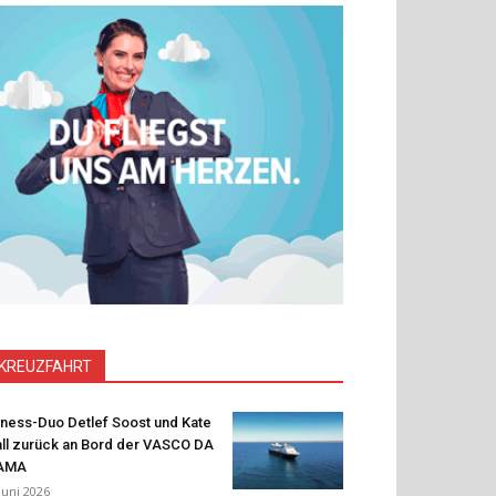
KREUZFAHRT
tness-Duo Detlef Soost und Kate
ll zurück an Bord der VASCO DA
AMA
 Juni 2026