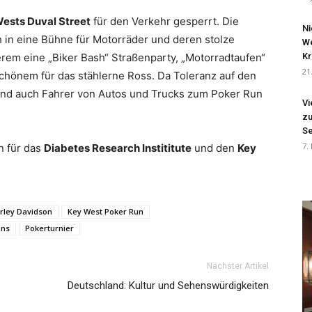
ests Duval Street
für den Verkehr gesperrt. Die
Ni
 in eine Bühne für Motorräder und deren stolze
We
erem eine „Biker Bash“ Straßenparty, „Motorradtaufen“
Kr
21
chönem für das stählerne Ross. Da Toleranz auf den
sind auch Fahrer von Autos und Trucks zum Poker Run
Vi
zu
Se
7.
n für das
Diabetes Research Instititute
und den
Key
rley Davidson
Key West Poker Run
ans
Pokerturnier
Nächster Artikel
Deutschland: Kultur und Sehenswürdigkeiten