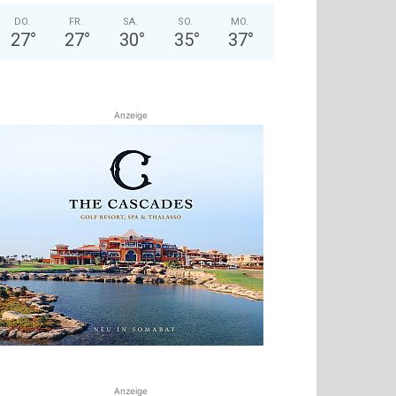
DO.
FR.
SA.
SO.
MO.
27
°
27
°
30
°
35
°
37
°
Anzeige
Anzeige