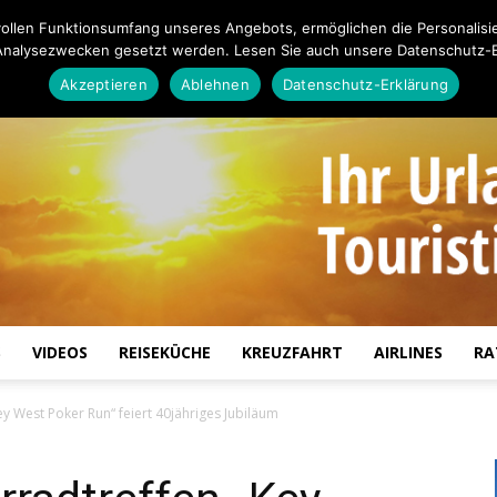
ollen Funktionsumfang unseres Angebots, ermöglichen die Personalisi
Analysezwecken gesetzt werden. Lesen Sie auch unsere Datenschutz-E
Akzeptieren
Ablehnen
Datenschutz-Erklärung
S
VIDEOS
REISEKÜCHE
KREUZFAHRT
AIRLINES
RA
Touristiknews.de
y West Poker Run“ feiert 40jähriges Jubiläum