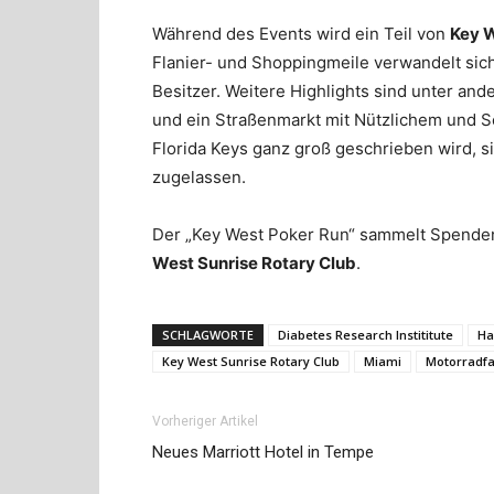
Während des Events wird ein Teil von
Key W
Flanier- und Shoppingmeile verwandelt sich
Besitzer. Weitere Highlights sind unter and
und ein Straßenmarkt mit Nützlichem und S
Florida Keys ganz groß geschrieben wird, 
zugelassen.
Der „Key West Poker Run“ sammelt Spende
West Sunrise Rotary Club
.
SCHLAGWORTE
Diabetes Research Instititute
Ha
Key West Sunrise Rotary Club
Miami
Motorradf
Vorheriger Artikel
Neues Marriott Hotel in Tempe