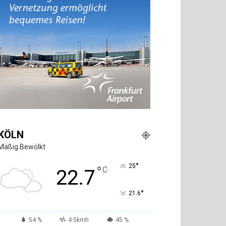
KÖLN
Mäßig Bewölkt
°
25
°
C
22.7
°
21.6
54 %
4.5kmh
45 %