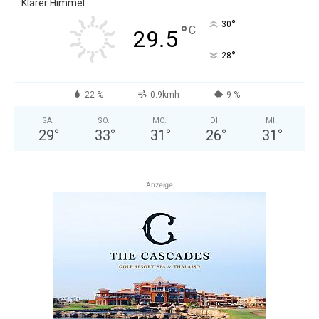
Klarer Himmel
°
30
°
C
29.5
°
28
22 %
0.9kmh
9 %
SA.
SO.
MO.
DI.
MI.
29
°
33
°
31
°
26
°
31
°
Anzeige