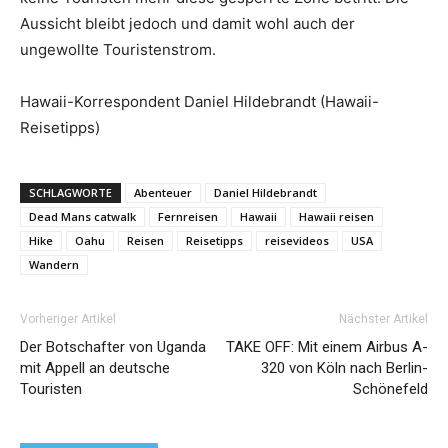
Aussicht bleibt jedoch und damit wohl auch der
ungewollte Touristenstrom.
Hawaii-Korrespondent Daniel Hildebrandt (Hawaii-
Reisetipps)
SCHLAGWORTE
Abenteuer
Daniel Hildebrandt
Dead Mans catwalk
Fernreisen
Hawaii
Hawaii reisen
Hike
Oahu
Reisen
Reisetipps
reisevideos
USA
Wandern
Vorheriger Artikel
Nächster Artikel
Der Botschafter von Uganda
TAKE OFF: Mit einem Airbus A-
mit Appell an deutsche
320 von Köln nach Berlin-
Touristen
Schönefeld