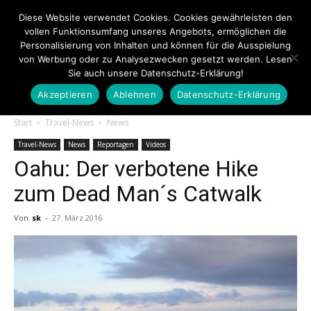
Diese Website verwendet Cookies. Cookies gewährleisten den
vollen Funktionsumfang unseres Angebots, ermöglichen die
Personalisierung von Inhalten und können für die Ausspielung
von Werbung oder zu Analysezwecken gesetzt werden. Lesen
Sie auch unsere Datenschutz-Erklärung!
Akzeptieren
Ablehnen
Datenschutz-Erklärung
Touristiknews.de
Start
Travel-News
News
Travel-News
News
Reportagen
Videos
Oahu: Der verbotene Hike
|
zum Dead Man´s Catwalk
Von
sk
-
27. März 2016
Touristiknews
und