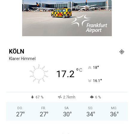
KÖLN
Klarer Himmel
°
18
°
C
17.2
°
16.1
67 %
2.7kmh
6 %
DO.
FR.
SA.
SO.
MO.
27
°
27
°
30
°
34
°
36
°