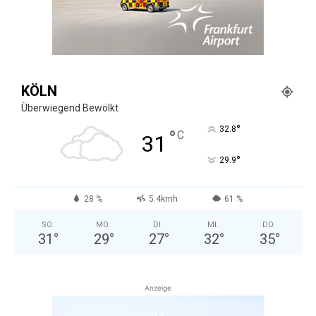
KÖLN
Überwiegend Bewölkt
°
32.8
°
C
31
°
29.9
28 %
5.4kmh
61 %
SO.
MO.
DI.
MI.
DO.
31
°
29
°
27
°
32
°
35
°
Anzeige