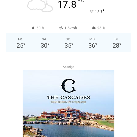
°
C
17.8
°
17.1
63 %
1.5kmh
25 %
FR.
SA.
SO.
MO.
DI.
25
°
30
°
35
°
36
°
28
°
Anzeige