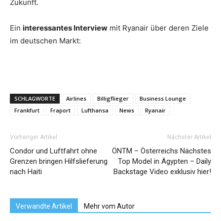
Zukunft.
Ein
interessantes Interview
mit Ryanair über deren Ziele
im deutschen Markt:
SCHLAGWORTE
Airlines
Billigflieger
Business Lounge
Frankfurt
Fraport
Lufthansa
News
Ryanair
Vorheriger Artikel
Nächster Artikel
Condor und Luftfahrt ohne
ÖNTM – Österreichs Nächstes
Grenzen bringen Hilfslieferung
Top Model in Ägypten – Daily
nach Haiti
Backstage Video exklusiv hier!
Verwandte Artikel
Mehr vom Autor