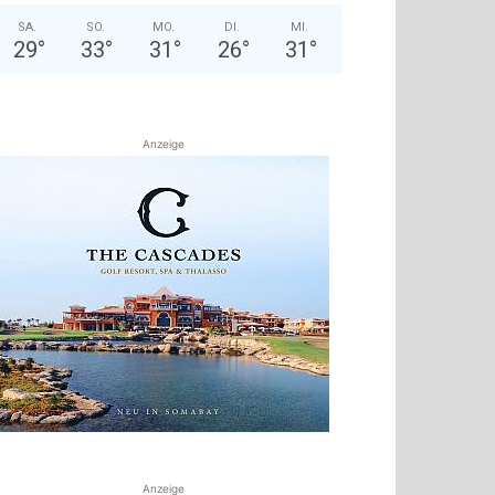
SA.
SO.
MO.
DI.
MI.
29
°
33
°
31
°
26
°
31
°
Anzeige
Anzeige