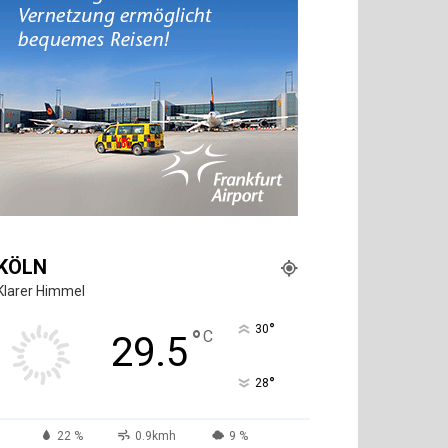
KÖLN
Klarer Himmel
°
30
°
C
29.5
°
28
22 %
0.9kmh
9 %