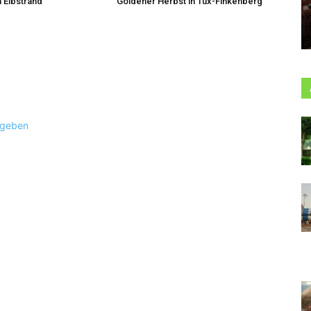
 Elbstrand
Goldener Herbst in Tux-Finkenberg
ugeben