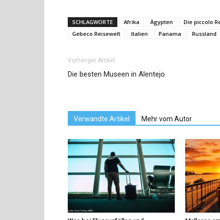
SCHLAGWORTE
Afrika
Ägypten
Die piccolo 
Gebeco Reisewelt
Italien
Panama
Russland
Vorheriger Artikel
Die besten Museen in Alentejo
Verwandte Artikel
Mehr vom Autor