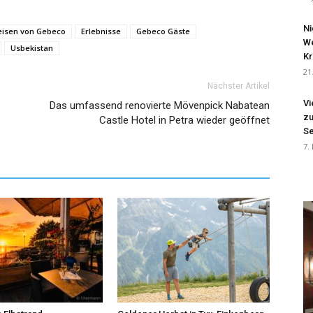
Ni
Reisen von Gebeco
Erlebnisse
Gebeco Gäste
We
Usbekistan
Kr
21
Nächster Artikel
Vi
Das umfassend renovierte Mövenpick Nabatean
zu
Castle Hotel in Petra wieder geöffnet
Se
7.