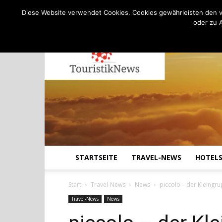
C
29.5
Samstag, August 8, 2026
Köln
Diese Website verwendet Cookies. Cookies gewährleisten den v
oder zu 
STARTSEITE
TRAVEL-NEWS
HOTEL
Start
Travel-News
News
piccolo – der Kleing
Travel-News
News