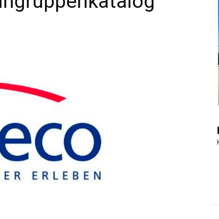
eingruppenkatalog
|
Touristiknews
und
Reiseempfehlungen.