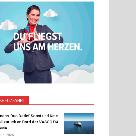
KREUZFAHRT
tness-Duo Detlef Soost und Kate
ll zurück an Bord der VASCO DA
AMA
 Juni 2026