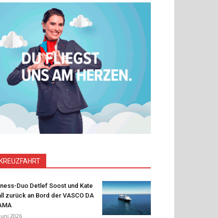
KREUZFAHRT
tness-Duo Detlef Soost und Kate
ll zurück an Bord der VASCO DA
AMA
 Juni 2026