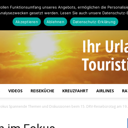
ollen Funktionsumfang unseres Angebots, ermöglichen die Personalisi
Analysezwecken gesetzt werden. Lesen Sie auch unsere Datenschutz-E
Akzeptieren
Ablehnen
Datenschutz-Erklärung
S
VIDEOS
REISEKÜCHE
KREUZFAHRT
AIRLINES
RA
Touristiknews.de
okus Spannende Themen und Diskussionen beim 15. DRV-Reisebürotag am 19..