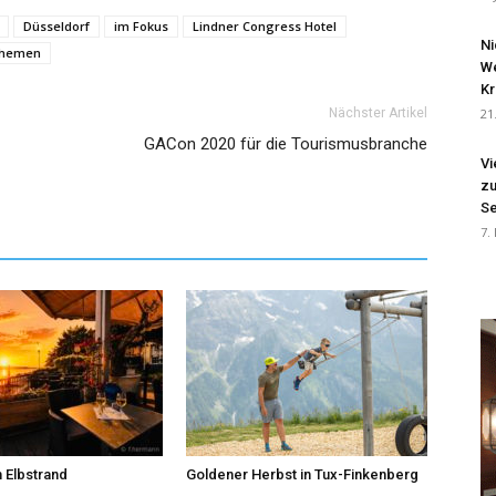
Düsseldorf
im Fokus
Lindner Congress Hotel
Ni
Themen
We
Kr
Nächster Artikel
21
GACon 2020 für die Tourismusbranche
Vi
zu
Se
7.
 Elbstrand
Goldener Herbst in Tux-Finkenberg