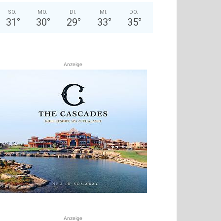
SO.
MO.
DI.
MI.
DO.
31
°
30
°
29
°
33
°
35
°
Anzeige
Anzeige