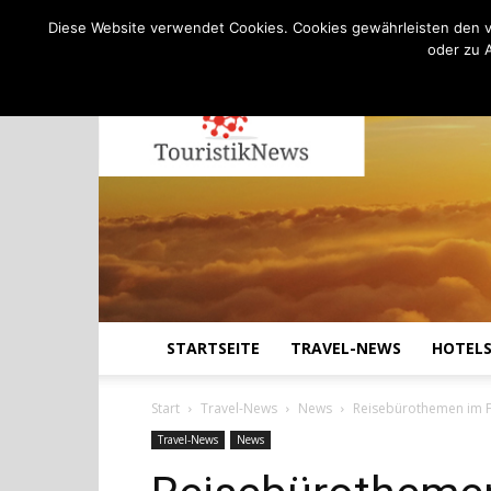
C
28.2
Sonntag, August 9, 2026
Köln
Diese Website verwendet Cookies. Cookies gewährleisten den v
oder zu 
STARTSEITE
TRAVEL-NEWS
HOTEL
Start
Travel-News
News
Reisebürothemen im F
Travel-News
News