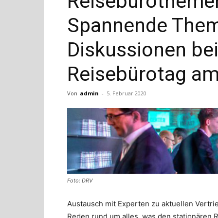
Reisebürotheme
Spannende The
Diskussionen be
Reisebürotag am
Von
admin
-
5. Februar 2020
Foto: DRV
Austausch mit Experten zu aktuellen Vertr
Reden rund um alles, was den stationären R