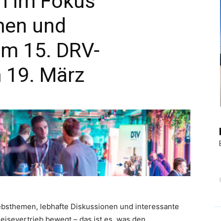
n im Fokus
men und
|
im 15. DRV-
 19. März
Touristiknews
und
iebsthemen, lebhafte Diskussionen und interessante
Reiseempfehlungen.
eisevertrieb bewegt – das ist es, was den