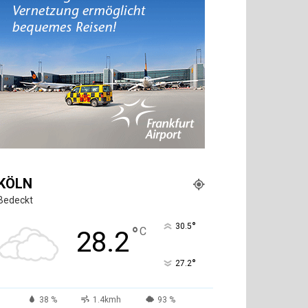
KÖLN
Bedeckt
°
30.5
°
C
28.2
°
27.2
38 %
1.4kmh
93 %