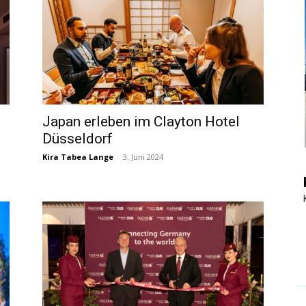
|
Touristiknews
Japan erleben im Clayton Hotel
Düsseldorf
Kira Tabea Lange
-
3. Juni 2024
und
Reiseempfehlungen.