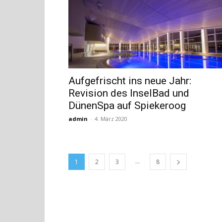
Aufgefrischt ins neue Jahr:
Revision des InselBad und
DünenSpa auf Spiekeroog
admin
-
4. März 2020
...
1
2
3
8