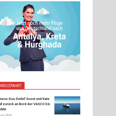
KREUZFAHRT
tness-Duo Detlef Soost und Kate
ll zurück an Bord der VASCO DA
AMA
 Juni 2026