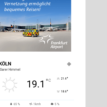
KÖLN
Klarer Himmel
°
21.6
°
C
19.1
°
18.6
65 %
1kmh
5 %