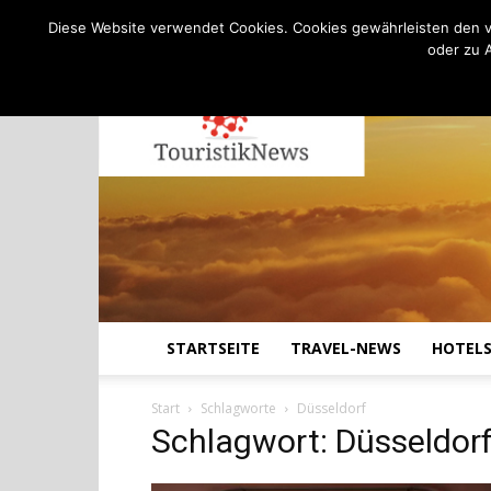
C
19.1
Samstag, August 8, 2026
Köln
Diese Website verwendet Cookies. Cookies gewährleisten den v
oder zu 
STARTSEITE
TRAVEL-NEWS
HOTEL
Start
Schlagworte
Düsseldorf
Schlagwort: Düsseldor