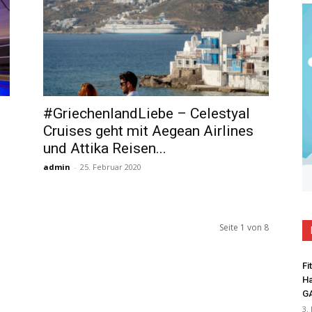
#GriechenlandLiebe – Celestyal
Cruises geht mit Aegean Airlines
und Attika Reisen...
admin
-
25. Februar 2020
Seite 1 von 8
Fi
Ha
G
3.