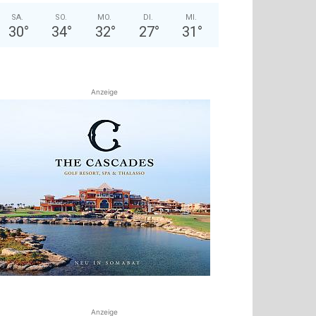
SA.
SO.
MO.
DI.
MI.
30
°
34
°
32
°
27
°
31
°
Anzeige
Anzeige