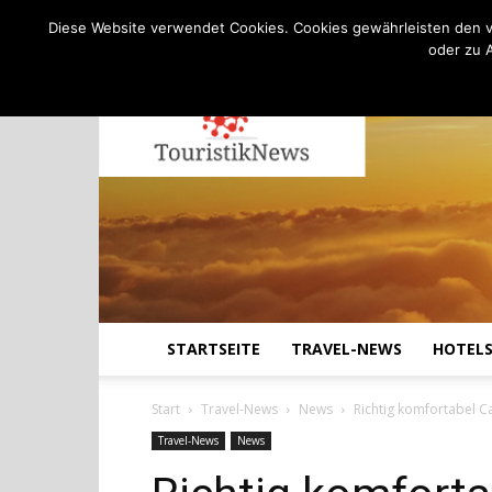
C
13.8
Freitag, August 7, 2026
Köln
Diese Website verwendet Cookies. Cookies gewährleisten den v
oder zu 
STARTSEITE
TRAVEL-NEWS
HOTEL
Start
Travel-News
News
Richtig komfortabel 
Travel-News
News