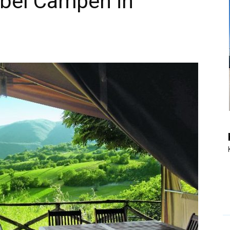
abel Campen in
|
Touristiknews
und
Reiseempfehlungen.