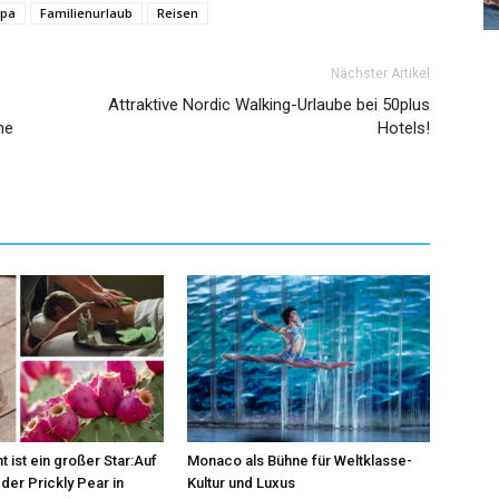
opa
Familienurlaub
Reisen
Nächster Artikel
Attraktive Nordic Walking-Urlaube bei 50plus
ne
Hotels!
t ist ein großer Star:Auf
Monaco als Bühne für Weltklasse-
der Prickly Pear in
Kultur und Luxus