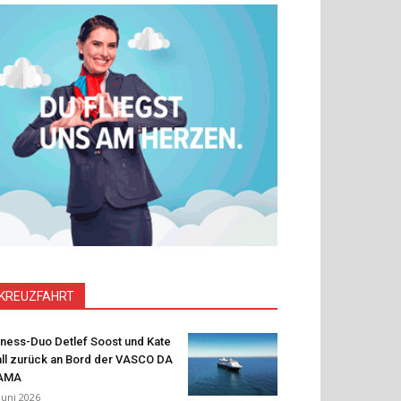
KREUZFAHRT
tness-Duo Detlef Soost und Kate
ll zurück an Bord der VASCO DA
AMA
 Juni 2026