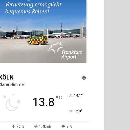
KÖLN
Klarer Himmel
°
14.1
°
C
13.8
°
12.3
76 %
1.4kmh
8 %