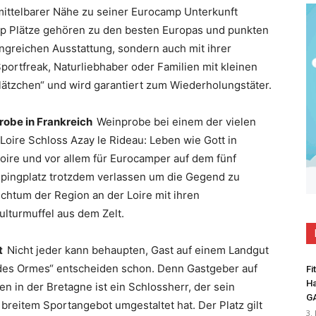
unmittelbarer Nähe zu seiner Eurocamp Unterkunft
mp Plätze gehören zu den besten Europas und punkten
angreichen Ausstattung, sondern auch mit ihrer
rtfreak, Naturliebhaber oder Familien mit kleinen
Plätzchen“ und wird garantiert zum Wiederholungstäter.
robe in Frankreich
Weinprobe bei einem der vielen
oire Schloss Azay le Rideau: Leben wie Gott in
oire und vor allem für Eurocamper auf dem fünf
mpingplatz trotzdem verlassen um die Gegend zu
ichtum der Region an der Loire mit ihren
lturmuffel aus dem Zelt.
ut
Nicht jeder kann behaupten, Gast auf einem Landgut
u des Ormes“ entscheiden schon. Denn Gastgeber auf
Fi
Ha
n in der Bretagne ist ein Schlossherr, der sein
G
breitem Sportangebot umgestaltet hat. Der Platz gilt
3.