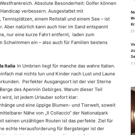
 Westfrankreich. Absolute Besonderheit: Golfer können
 Handicap verbessern. Ausgestattet mit
Ni
Tennisplätzen, einem Reitstall und einem See – ist
We
Kr
. Aber natürlich kann auch hier im Sand entspannt
21
e, nur eine kurze Fahrt entfernt, laden zum
m Schwimmen ein – also auch für Familien bestens
Vi
zu
Se
7.
la Italia
In Umbrien liegt für manche das wahre Italien.
infach mal nichts tun und Kinder nach Lust und Laune
kunden. Perfekter Ausgangsort ist der vier Sterne
ie Berge des Apennin Gebirges. Warum dieser Teil
wird, ist jedem Urlauber sofort klar:
nhänge und eine üppige Blumen- und Tierwelt, soweit
ittelbarer Nähe von „Il Collaccio“ der Nationalpark
mit seinen unzähligen Routen ist das perfekte Ziel für
e echte Herausforderung für Bergsteiger ist der