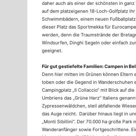
daher auch als einer der schönsten in ganz
auf dem platzeigenen 18-Loch-Golfplatz ihr
Schwimmbädern, einem neuen Fußballplatz, 
dieser Platz das Sportmekka für Eurocamper
werden, denn die Traumstrände der Bretagn
Windsurfen, Dinghi Segeln oder einfach zu
geeignet.
Für gut gestiefelte Familien: Campen in Bel
Denn hier mitten im Grünen können Eltern e
toben oder die Gegend in Wanderschuhen er
Campingplatz „Il Collaccio“ mit Blick auf d
Umbriens das „Grüne Herz“ Italiens genannt 
Zypressenwäldchen, steil abfallende Wiese
das Auge reicht. Darüber hinaus liegt in unm
„Monti Sibillini“. Der 70.000 ha große Park 
Wanderanfänger sowie Fortgeschrittene. Ein