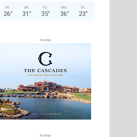
FR.
SA.
SO.
MO.
DI.
26
°
31
°
35
°
36
°
23
°
Anzeige
Anzeige