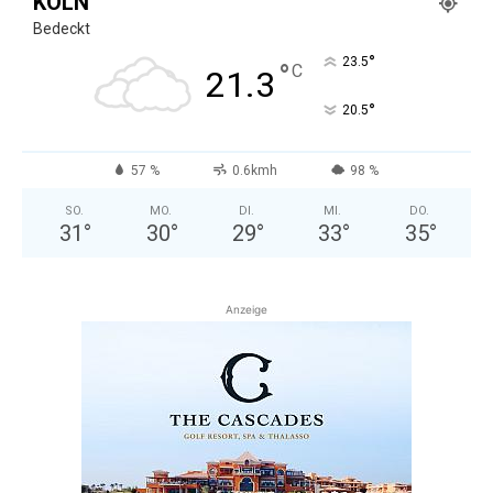
KÖLN
Bedeckt
°
23.5
°
C
21.3
°
20.5
57 %
0.6kmh
98 %
SO.
MO.
DI.
MI.
DO.
31
°
30
°
29
°
33
°
35
°
Anzeige