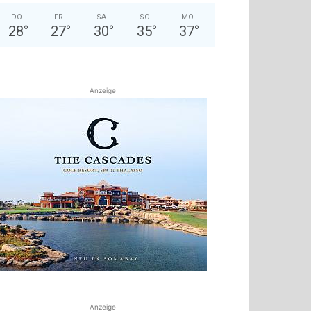
DO.
FR.
SA.
SO.
MO.
28
°
27
°
30
°
35
°
37
°
Anzeige
Anzeige