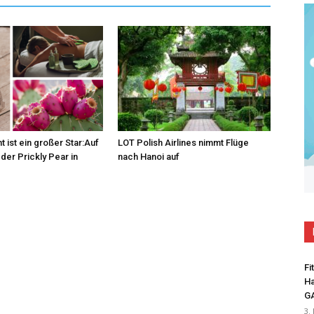
t ist ein großer Star:Auf
LOT Polish Airlines nimmt Flüge
der Prickly Pear in
nach Hanoi auf
Fi
Ha
G
3.