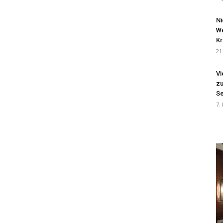
Ni
We
Kr
21
Vi
zu
Se
7.