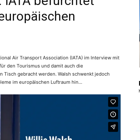
 IATA befürchtet
europäischen
|
Touristiknews
tional Air Transport Association (IATA) im Interview mit
 für den Tourismus und damit auch die
en Tisch gebracht werden. Walsh schwenkt jedoch
bleme im europäischen Luftraum hin…
und
Reiseempfehlungen.