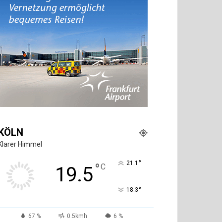
KÖLN
Klarer Himmel
°
21.1
°
C
19.5
°
18.3
67 %
0.5kmh
6 %