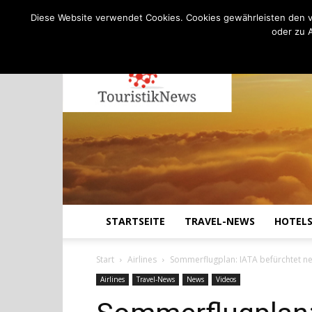
C
19.5
Donnerstag, August 6, 2026
Köln
Diese Website verwendet Cookies. Cookies gewährleisten den v
oder zu 
STARTSEITE
TRAVEL-NEWS
HOTEL
Start
Airlines
Sommerflugplan: IATA befürchtet n
Airlines
Travel-News
News
Videos