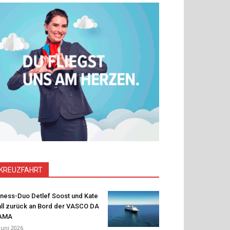
KREUZFAHRT
tness-Duo Detlef Soost und Kate
ll zurück an Bord der VASCO DA
AMA
 Juni 2026