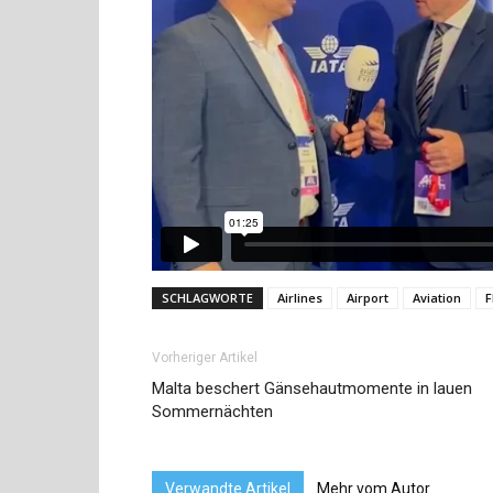
SCHLAGWORTE
Airlines
Airport
Aviation
F
Vorheriger Artikel
Malta beschert Gänsehautmomente in lauen
Sommernächten
Verwandte Artikel
Mehr vom Autor