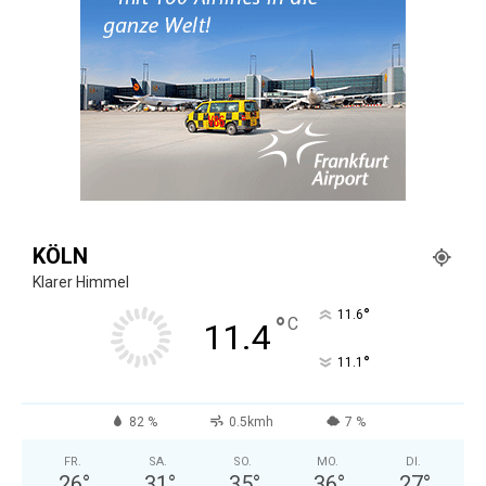
KÖLN
Klarer Himmel
°
11.6
°
C
11.4
°
11.1
82 %
0.5kmh
7 %
FR.
SA.
SO.
MO.
DI.
26
°
31
°
35
°
36
°
27
°