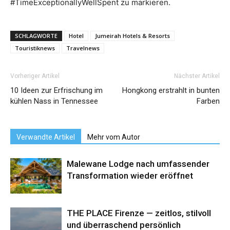
#TimeExceptionallyWellSpent zu markieren.
SCHLAGWORTE
Hotel
Jumeirah Hotels & Resorts
Touristiknews
Travelnews
Vorheriger Artikel
Nächster Artikel
10 Ideen zur Erfrischung im
Hongkong erstrahlt in bunten
kühlen Nass in Tennessee
Farben
Verwandte Artikel
Mehr vom Autor
Malewane Lodge nach umfassender
Transformation wieder eröffnet
THE PLACE Firenze — zeitlos, stilvoll
und überraschend persönlich