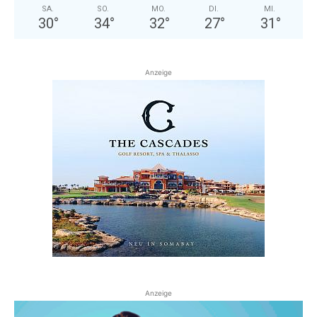
SA.
SO.
MO.
DI.
MI.
30
°
34
°
32
°
27
°
31
°
Anzeige
Anzeige