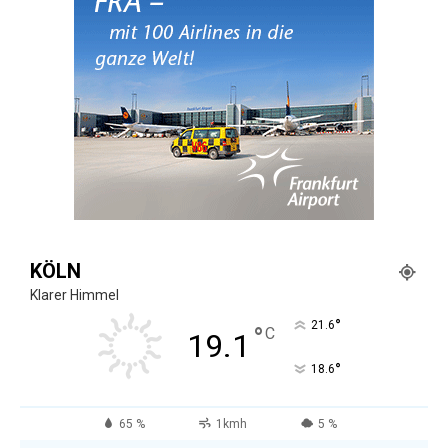
KÖLN
Klarer Himmel
°
21.6
°
C
19.1
°
18.6
65 %
1kmh
5 %