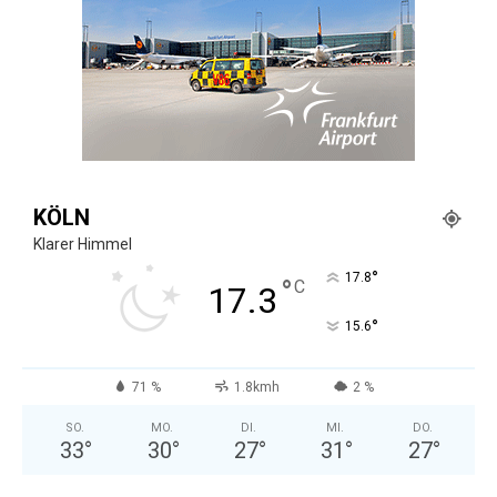
KÖLN
Klarer Himmel
°
17.8
°
C
17.3
°
15.6
71 %
1.8kmh
2 %
SO.
MO.
DI.
MI.
DO.
33
°
30
°
27
°
31
°
27
°