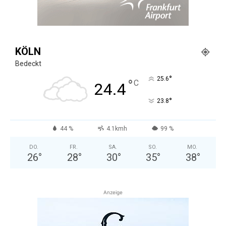
KÖLN
Bedeckt
°
25.6
°
C
24.4
°
23.8
44 %
4.1kmh
99 %
DO.
FR.
SA.
SO.
MO.
26
°
28
°
30
°
35
°
38
°
Anzeige