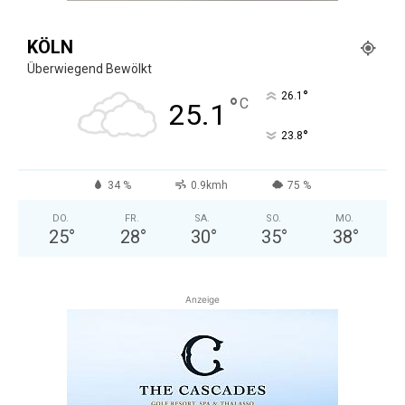
KÖLN
Überwiegend Bewölkt
°
26.1
°
C
25.1
°
23.8
34 %
0.9kmh
75 %
DO.
FR.
SA.
SO.
MO.
25
°
28
°
30
°
35
°
38
°
Anzeige