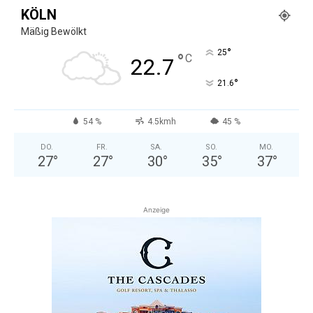
KÖLN
Mäßig Bewölkt
°
25
°
C
22.7
°
21.6
54 %
4.5kmh
45 %
DO.
FR.
SA.
SO.
MO.
27
°
27
°
30
°
35
°
37
°
Anzeige