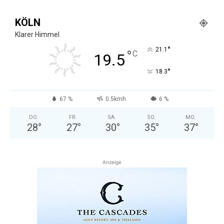
KÖLN
Klarer Himmel
°
21.1
°
C
19.5
°
18.3
67 %
0.5kmh
6 %
DO.
FR.
SA.
SO.
MO.
28
°
27
°
30
°
35
°
37
°
Anzeige