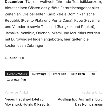
Dezember
. TUI, der weltweit führende Touristikkonzern,
bietet seinen Gästen das größte Fernreiseangebot aller
Zeiten an. Die beliebten Karibikziele Dominikanische
Republik (Puerto Plata und Punta Cana), Kuba (Havanna
und Varadero) sowie Thailand (Bangkok und Phuket),
Jamaika, Namibia, Orlando, Miami und Mauritius werden
mit Eurowings-Flügen angeboten, hier gelten die
kostenlosen Zubringer.
Quelle: TUI
SCHLAGWORTE
Eurowings
Fernreisen
Köln-Bonn
TUI
Zubringerflug
Vorheriger Artikel
Nächster Artikel
Neues Flagship-Hotel von
Ausflugstipp Aschaffenburg:
Mövenpick Hotels & Resorts
Das Pompejanum