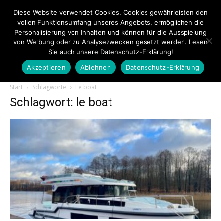
Diese Website verwendet Cookies. Cookies gewährleisten den
vollen Funktionsumfang unseres Angebots, ermöglichen die
Personalisierung von Inhalten und können für die Ausspielung
von Werbung oder zu Analysezwecken gesetzt werden. Lesen
Sie auch unsere Datenschutz-Erklärung!
Akzeptieren
Ablehnen
Datenschutz-Erklärung
Touristiknews.de
Start
Schlagworte
Le boat
Schlagwort: le boat
|
Touristiknews
und