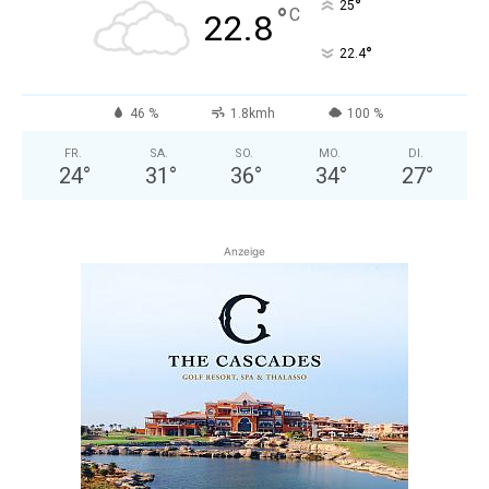
°
25
°
C
22.8
°
22.4
46 %
1.8kmh
100 %
FR.
SA.
SO.
MO.
DI.
24
°
31
°
36
°
34
°
27
°
Anzeige