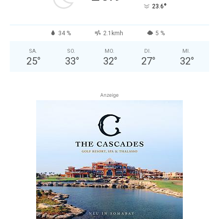
°
23.6
34 %
2.1kmh
5 %
SA.
SO.
MO.
DI.
MI.
25
°
33
°
32
°
27
°
32
°
Anzeige