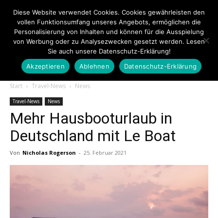
Diese Website verwendet Cookies. Cookies gewährleisten den
vollen Funktionsumfang unseres Angebots, ermöglichen die
Personalisierung von Inhalten und können für die Ausspielung
von Werbung oder zu Analysezwecken gesetzt werden. Lesen
Sie auch unsere Datenschutz-Erklärung!
Akzeptieren
Ablehnen
Datenschutz-Erklärung
Touristiknews.de
Start
Travel-News
News
Travel-News
News
Mehr Hausbooturlaub in
|
Deutschland mit Le Boat
Von
Nicholas Rogerson
-
25. Februar 2021
Touristiknews
und