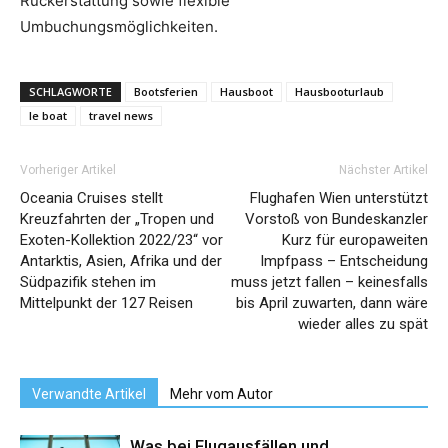
Rückerstattung sowie flexible
Umbuchungsmöglichkeiten.
SCHLAGWORTE
Bootsferien
Hausboot
Hausbooturlaub
le boat
travel news
Vorheriger Artikel
Nächster Artikel
Oceania Cruises stellt
Flughafen Wien unterstützt
Kreuzfahrten der „Tropen und
Vorstoß von Bundeskanzler
Exoten-Kollektion 2022/23“ vor
Kurz für europaweiten
Antarktis, Asien, Afrika und der
Impfpass – Entscheidung
Südpazifik stehen im
muss jetzt fallen – keinesfalls
Mittelpunkt der 127 Reisen
bis April zuwarten, dann wäre
wieder alles zu spät
Verwandte Artikel
Mehr vom Autor
Was bei Flugausfällen und