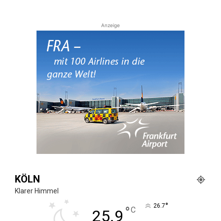
Anzeige
KÖLN
Klarer Himmel
°
26.7
°
C
25.9