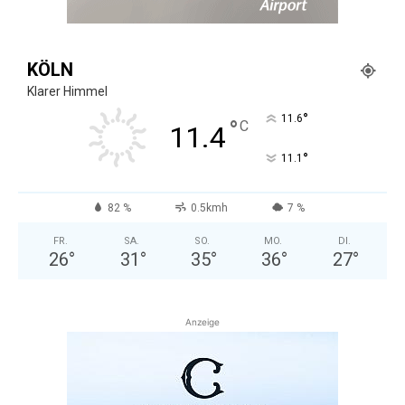
KÖLN
Klarer Himmel
°
11.6
°
C
11.4
°
11.1
82 %
0.5kmh
7 %
FR.
SA.
SO.
MO.
DI.
26
°
31
°
35
°
36
°
27
°
Anzeige