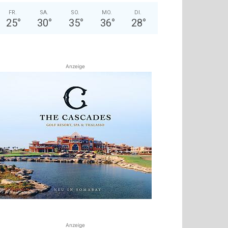
FR.
SA.
SO.
MO.
DI.
25
°
30
°
35
°
36
°
28
°
Anzeige
Anzeige