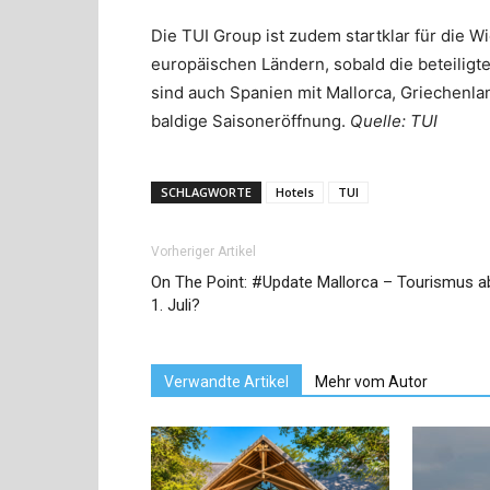
Die TUI Group ist zudem startklar für die W
europäischen Ländern, sobald die beteilig
sind auch Spanien mit Mallorca, Griechenlan
baldige Saisoneröffnung.
Quelle: TUI
SCHLAGWORTE
Hotels
TUI
Vorheriger Artikel
On The Point: #Update Mallorca – Tourismus a
1. Juli?
Verwandte Artikel
Mehr vom Autor