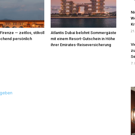
Ni
We
Kr
21
renze — zeitlos, stilvoll
Atlantis Dubai belohnt Sommergäste
schend persönlich
mit einem Resort-Gutschein in Höhe
Vi
ihrer Emirates-Reiseversicherung
zu
Se
7.
ugeben