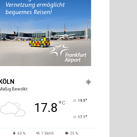
KÖLN
Mäßig Bewölkt
°
19.5
°
C
17.8
°
17.1
63 %
1.5kmh
25 %