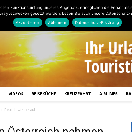
ollen Funktionsumfang unseres Angebots, ermöglichen die Personalisi
Analysezwecken gesetzt werden. Lesen Sie auch unsere Datenschutz-E
Akzeptieren
Ablehnen
Datenschutz-Erklärung
S
VIDEOS
REISEKÜCHE
KREUZFAHRT
AIRLINES
RA
Touristiknews.de
en Betrieb wieder auf
in Österreich nehmen