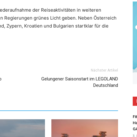
iederaufnahme der Reiseaktivitäten in weiteren
ten Regierungen grünes Licht geben. Neben Österreich
d, Zypern, Kroatien und Bulgarien startklar für die
Nächster Artikel
b
Gelungener Saisonstart im LEGOLAND
Deutschland
Fi
Ha
G
3.