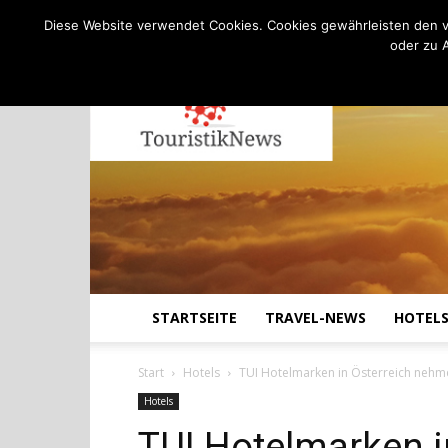
C
17.8
Freitag, August 7, 2026
Köln
Diese Website verwendet Cookies. Cookies gewährleisten den v
oder zu 
STARTSEITE
TRAVEL-NEWS
HOTEL
Start
Hotels
TUI Hotelmarken in Österreich nehm
Hotels
TUI Hotelmarken 