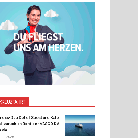
KREUZFAHRT
tness-Duo Detlef Soost und Kate
ll zurück an Bord der VASCO DA
AMA
 Juni 2026