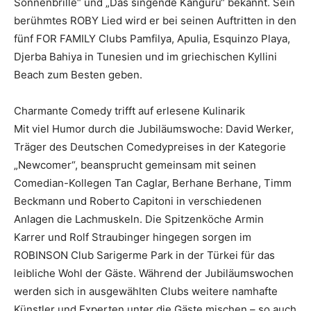
Sonnenbrille“ und „Das singende Känguru“ bekannt. Sein
berühmtes ROBY Lied wird er bei seinen Auftritten in den
fünf FOR FAMILY Clubs Pamfilya, Apulia, Esquinzo Playa,
Djerba Bahiya in Tunesien und im griechischen Kyllini
Beach zum Besten geben.
Charmante Comedy trifft auf erlesene Kulinarik
Mit viel Humor durch die Jubiläumswoche: David Werker,
Träger des Deutschen Comedypreises in der Kategorie
„Newcomer“, beansprucht gemeinsam mit seinen
Comedian-Kollegen Tan Caglar, Berhane Berhane, Timm
Beckmann und Roberto Capitoni in verschiedenen
Anlagen die Lachmuskeln. Die Spitzenköche Armin
Karrer und Rolf Straubinger hingegen sorgen im
ROBINSON Club Sarigerme Park in der Türkei für das
leibliche Wohl der Gäste. Während der Jubiläumswochen
werden sich in ausgewählten Clubs weitere namhafte
Künstler und Experten unter die Gäste mischen – so auch