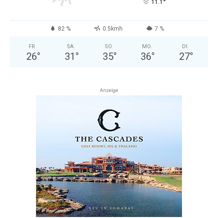
°
11.1
82 %
0.5kmh
7 %
FR.
SA.
SO.
MO.
DI.
26
°
31
°
35
°
36
°
27
°
Anzeige