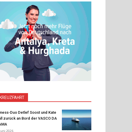
KREUZFAHRT
tness-Duo Detlef Soost und Kate
ll zurück an Bord der VASCO DA
AMA
 Juni 2026