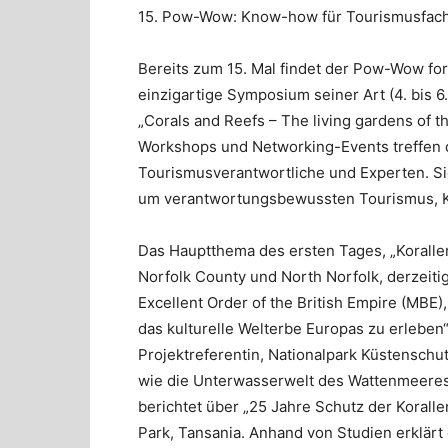
15. Pow-Wow: Know-how für Tourismusfach
Bereits zum 15. Mal findet der Pow-Wow for 
einzigartige Symposium seiner Art (4. bis 
„Corals and Reefs – The living gardens of t
Workshops und Networking-Events treffen d
Tourismusverantwortliche und Experten. Si
um verantwortungsbewussten Tourismus, Kl
Das Hauptthema des ersten Tages, „Korallen 
Norfolk County und North Norfolk, derzeiti
Excellent Order of the British Empire (MBE
das kulturelle Welterbe Europas zu erleben“
Projektreferentin, Nationalpark Küstensch
wie die Unterwasserwelt des Wattenmeeres
berichtet über „25 Jahre Schutz der Korall
Park, Tansania. Anhand von Studien erklär