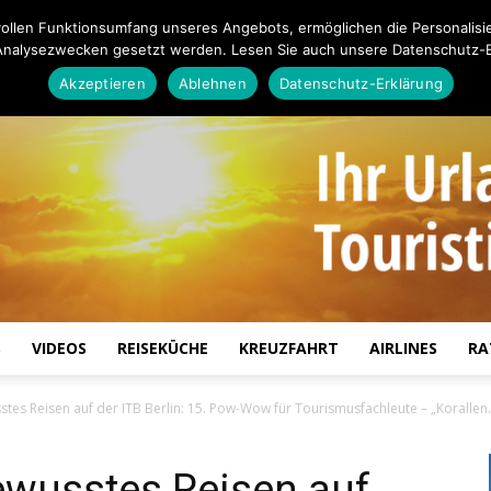
ollen Funktionsumfang unseres Angebots, ermöglichen die Personalisi
Analysezwecken gesetzt werden. Lesen Sie auch unsere Datenschutz-E
Akzeptieren
Ablehnen
Datenschutz-Erklärung
S
VIDEOS
REISEKÜCHE
KREUZFAHRT
AIRLINES
RA
Touristiknews.de
es Reisen auf der ITB Berlin: 15. Pow-Wow für Tourismusfachleute – „Korallen.
wusstes Reisen auf