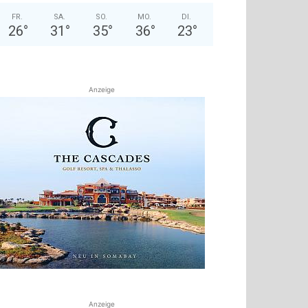
FR.
SA.
SO.
MO.
DI.
26
°
31
°
35
°
36
°
23
°
Anzeige
Anzeige