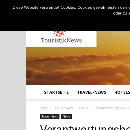
C
13.8
Freitag, August 7, 2026
Köln
Diese Website verwendet Cookies. Cookies gewährleisten den v
oder zu 
STARTSEITE
TRAVEL-NEWS
HOTEL
Start
Travel-News
News
Verantwortungsbewusst
Travel-News
News
Verantwortungsbe