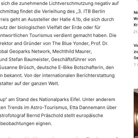
ie sich die zunehmende Lichtverschmutzung negativ auf
hmittag findet die Verleihung des „3. ITB Berlin
Ni
eis geht an Aussteller der Halle 4.1b, die sich durch
We
Kr
 der biologischen Vielfalt der Erde oder für
21
rantwortlichen Tourismus verdient gemacht haben. Die
irektor and Gründer von The Blue Yonder, Prof. Dr.
Vi
obal Geoparks Network, Mechthild Maurer,
zu
Se
und Stefan Baumeister, Geschäftsführer von
7.
Susanne Brüsch, deutsche E-Bike Botschafterin, den
on bekannt. Von der internationalen Berichterstattung
talter auf der ganzen Welt.
-up“ am Stand des Nationalparks Eifel. Unter anderem
sten Trends im Astro-Tourismus, Etta Dannemann über
trofotograf Bernd Präschold stellt europäische
nebeobachtungen eignen.