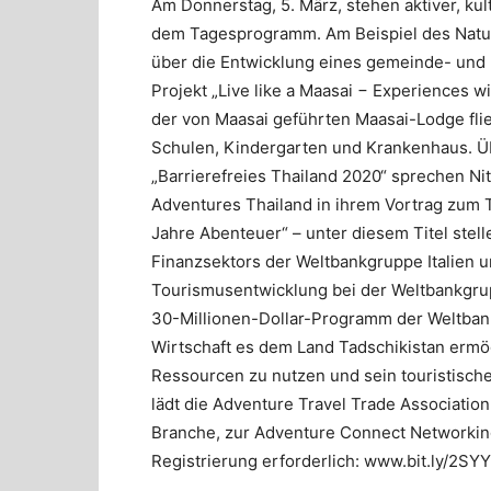
Am Donnerstag, 5. März, stehen aktiver, kul
dem Tagesprogramm. Am Beispiel des Naturp
über die Entwicklung eines gemeinde- und n
Projekt „Live like a Maasai − Experiences wi
der von Maasai geführten Maasai-Lodge fließ
Schulen, Kindergarten und Krankenhaus. Üb
„Barrierefreies Thailand 2020“ sprechen Ni
Adventures Thailand in ihrem Vortrag zum T
Jahre Abenteuer“ – unter diesem Titel stel
Finanzsektors der Weltbankgruppe Italien u
Tourismusentwicklung bei der Weltbankgrup
30-Millionen-Dollar-Programm der Weltban
Wirtschaft es dem Land Tadschikistan ermögl
Ressourcen zu nutzen und sein touristisch
lädt die Adventure Travel Trade Associatio
Branche, zur Adventure Connect Networking
Registrierung erforderlich: www.bit.ly/2SY