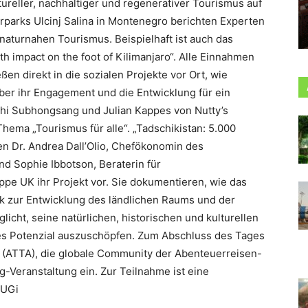
tureller, nachhaltiger und regenerativer Tourismus auf
arks Ulcinj Salina in Montenegro berichten Experten
aturnahen Tourismus. Beispielhaft ist auch das
th impact on the foot of Kilimanjaro“. Alle Einnahmen
en direkt in die sozialen Projekte vor Ort, wie
er ihr Engagement und die Entwicklung für ein
thi Subhongsang und Julian Kappes von Nutty’s
hema „Tourismus für alle“. „Tadschikistan: 5.000
len Dr. Andrea Dall’Olio, Chefökonomin des
nd Sophie Ibbotson, Beraterin für
pe UK ihr Projekt vor. Sie dokumentieren, wie das
k zur Entwicklung des ländlichen Raums und der
icht, seine natürlichen, historischen und kulturellen
es Potenzial auszuschöpfen. Zum Abschluss des Tages
n (ATTA), die globale Community der Abenteuerreisen-
-Veranstaltung ein. Zur Teilnahme ist eine
YUGi