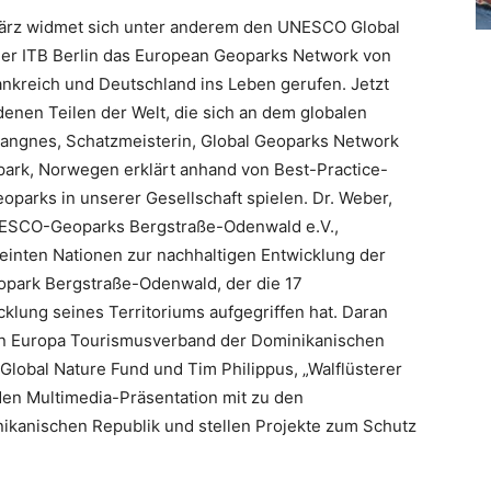
 März widmet sich unter anderem den UNESCO Global
der ITB Berlin das European Geoparks Network von
ankreich und Deutschland ins Leben gerufen. Jetzt
nen Teilen der Welt, die sich an dem globalen
 Rangnes, Schatzmeisterin, Global Geoparks Network
ark, Norwegen erklärt anhand von Best-Practice-
oparks in unserer Gesellschaft spielen. Dr. Weber,
UNESCO-Geoparks Bergstraße-Odenwald e.V.,
einten Nationen zur nachhaltigen Entwicklung der
ark Bergstraße-Odenwald, der die 17
icklung seines Territoriums aufgegriffen hat. Daran
in Europa Tourismusverband der Dominikanischen
Global Nature Fund und Tim Philippus, „Walflüsterer
den Multimedia-Präsentation mit zu den
ikanischen Republik und stellen Projekte zum Schutz