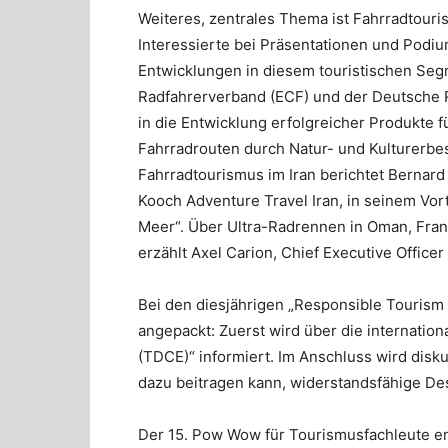
Weiteres, zentrales Thema ist Fahrradtouri
Interessierte bei Präsentationen und Podi
Entwicklungen in diesem touristischen Se
Radfahrerverband (ECF) und der Deutsche R
in die Entwicklung erfolgreicher Produkte f
Fahrradrouten durch Natur- und Kulturerbe
Fahrradtourismus im Iran berichtet Bernar
Kooch Adventure Travel Iran, in seinem Vo
Meer“. Über Ultra-Radrennen in Oman, Frank
erzählt Axel Carion, Chief Executive Officer
Bei den diesjährigen „Responsible Tourism
angepackt: Zuerst wird über die internation
(TDCE)“ informiert. Im Anschluss wird diskut
dazu beitragen kann, widerstandsfähige Des
Der 15. Pow Wow für Tourismusfachleute en