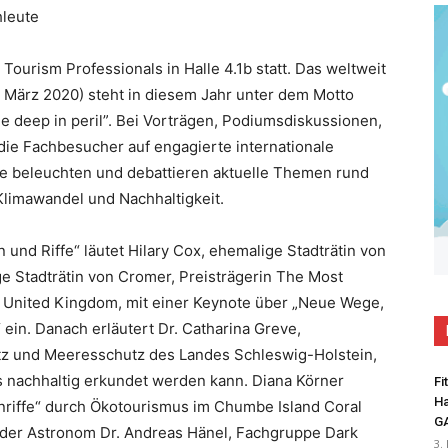
leute
Tourism Professionals in Halle 4.1b statt. Das weltweit
6. März 2020) steht in diesem Jahr unter dem Motto
he deep in peril”. Bei Vorträgen, Podiumsdiskussionen,
ie Fachbesucher auf engagierte internationale
e beleuchten und debattieren aktuelle Themen rund
imawandel und Nachhaltigkeit.
und Riffe“ läutet Hilary Cox, ehemalige Stadträtin von
ge Stadträtin von Cromer, Preisträgerin The Most
), United Kingdom, mit einer Keynote über „Neue Wege,
 ein. Danach erläutert Dr. Catharina Greve,
utz und Meeresschutz des Landes Schleswig-Holstein,
 nachhaltig erkundet werden kann. Diana Körner
Fi
Ha
enriffe“ durch Ökotourismus im Chumbe Island Coral
G
t der Astronom Dr. Andreas Hänel, Fachgruppe Dark
3.