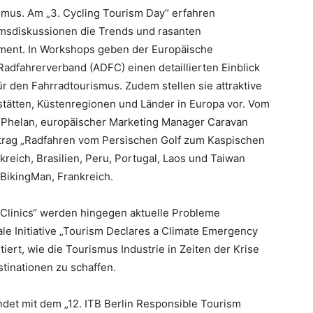
smus. Am „3. Cycling Tourism Day“ erfahren
umsdiskussionen die Trends und rasanten
gment. In Workshops geben der Europäische
adfahrerverband (ADFC) einen detaillierten Einblick
ür den Fahrradtourismus. Zudem stellen sie attraktive
stätten, Küstenregionen und Länder in Europa vor. Vom
d Phelan, europäischer Marketing Manager Caravan
rtrag „Radfahren vom Persischen Golf zum Kaspischen
reich, Brasilien, Peru, Portugal, Laos und Taiwan
 BikingMan, Frankreich.
 Clinics“ werden hingegen aktuelle Probleme
ale Initiative „Tourism Declares a Climate Emergency
iert, wie die Tourismus Industrie in Zeiten der Krise
tinationen zu schaffen.
det mit dem „12. ITB Berlin Responsible Tourism