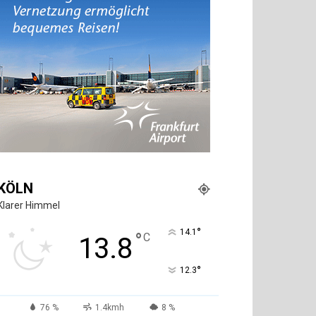
KÖLN
Klarer Himmel
°
14.1
°
C
13.8
°
12.3
76 %
1.4kmh
8 %