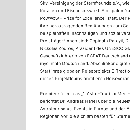
Sky, Vereinigung der Sternfreunde e.V., w
Korallen und Fische auswirkt. Am späten Nac
PowWow – Prize for Excellence“ statt. Der Pr
ihre herausragenden Bemühungen zum Schutz
beispielhaften, nachhaltigen und sozial ve
Preisträger*innen sind: Gopinath Parayil, D
Nickolas Zouros, Präsident des UNESCO Gl
Geschäftsführerin von ECPAT Deutschland 
myclimate Deutschland. Abschließend gibt 
Start ihres globalen Reiseprojekts E-Tracti
dieses Projektteams profitieren Reiseverans
Premiere feiert das „1. Astro-Tourism Meet
berichtet Dr. Andreas Hänel über die neue
Astrotourismus-Events in Europa und der As
Regionen vor, die sich am besten für Ster