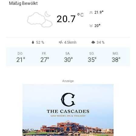
Mäßig Bewölkt
°
21.9
°
C
20.7
°
20
52 %
4.5kmh
34 %
DO.
FR.
SA.
SO.
MO.
21
°
27
°
30
°
35
°
38
°
Anzeige