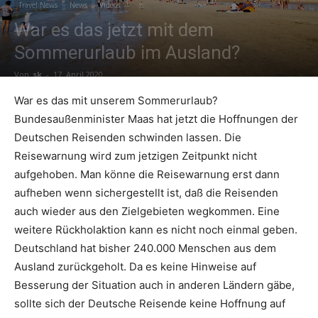
Travel-News
News
Videos
War es das jetzt mit dem
Reiseempfehlungen.
Sommerurlaub im Ausland?
Von
sk
-
17. April 2020
War es das mit unserem Sommerurlaub?
Bundesaußenminister Maas hat jetzt die Hoffnungen der
Deutschen Reisenden schwinden lassen. Die
Reisewarnung wird zum jetzigen Zeitpunkt nicht
aufgehoben. Man könne die Reisewarnung erst dann
aufheben wenn sichergestellt ist, daß die Reisenden
auch wieder aus den Zielgebieten wegkommen. Eine
weitere Rückholaktion kann es nicht noch einmal geben.
Deutschland hat bisher 240.000 Menschen aus dem
Ausland zurückgeholt. Da es keine Hinweise auf
Besserung der Situation auch in anderen Ländern gäbe,
sollte sich der Deutsche Reisende keine Hoffnung auf