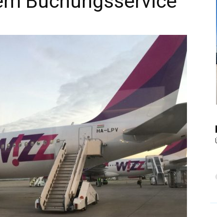
uem Buchungsservice
|
Touristiknews
und
Reiseempfehlungen.