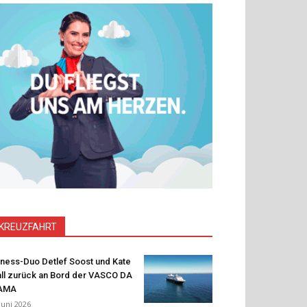
KREUZFAHRT
tness-Duo Detlef Soost und Kate
ll zurück an Bord der VASCO DA
AMA
 Juni 2026