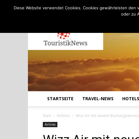
C
25.1
Donnerstag, August 6, 2026
Köln
Diese Website verwendet Cookies. Cookies gewährleisten den v
oder zu 
STARTSEITE
TRAVEL-NEWS
HOTEL
Start
Airlines
Wizz Air mit neuem Buchungsservic
Airlines