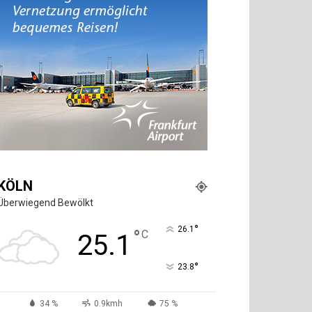
KÖLN
Überwiegend Bewölkt
°
26.1
°
C
25.1
°
23.8
34 %
0.9kmh
75 %