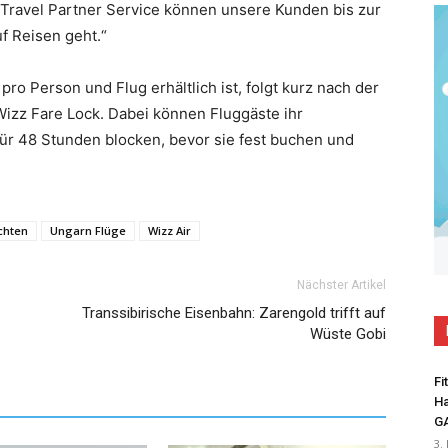
 Travel Partner Service können unsere Kunden bis zur
uf Reisen geht.“
ro Person und Flug erhältlich ist, folgt kurz nach der
zz Fare Lock. Dabei können Fluggäste ihr
ür 48 Stunden blocken, bevor sie fest buchen und
chten
Ungarn Flüge
Wizz Air
Nächster Artikel
Transsibirische Eisenbahn: Zarengold trifft auf
Wüste Gobi
Fi
Ha
G
3.