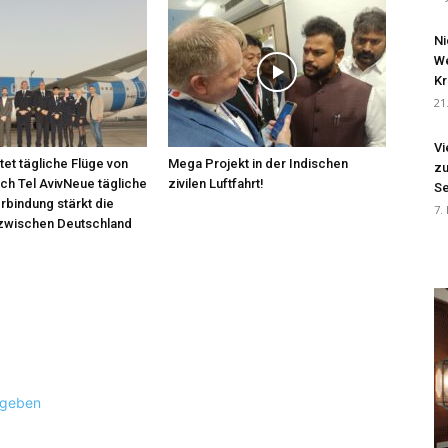
Ni
We
Kr
21
Vi
tet tägliche Flüge von
Mega Projekt in der Indischen
zu
ach Tel AvivNeue tägliche
zivilen Luftfahrt!
Se
bindung stärkt die
7.
zwischen Deutschland
ugeben