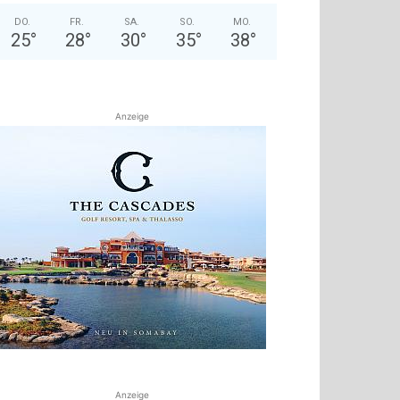
DO.
FR.
SA.
SO.
MO.
25
°
28
°
30
°
35
°
38
°
Anzeige
Anzeige