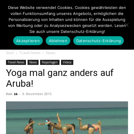
Diese Website verwendet Cookies. Cookies gewährleisten den
vollen Funktionsumfang unseres Angebots, ermöglichen die
Personalisierung von Inhalten und können für die Ausspielung
von Werbung oder zu Analysezwecken gesetzt werden. Lesen
Sie auch unsere Datenschutz-Erklärung!
Akzeptieren
Ablehnen
Datenschutz-Erklärung
Touristiknews.de
Start
Travel-News
News
Travel-News
News
Reportagen
Videos
Yoga mal ganz anders auf
|
Aruba!
Von
sk
-
9. November 2015
Touristiknews
und