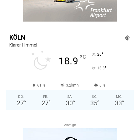
KÖLN
Klarer Himmel
°
20
°
C
18.9
°
18.8
61 %
3.2kmh
6 %
DO.
FR.
SA.
SO.
MO.
27
°
27
°
30
°
35
°
33
°
Anzeige