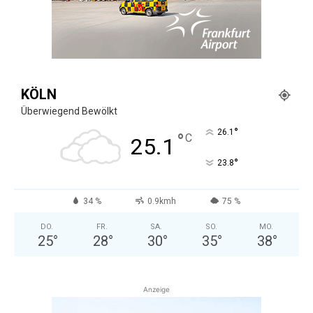
KÖLN
Überwiegend Bewölkt
°
26.1
°
C
25.1
°
23.8
34 %
0.9kmh
75 %
DO.
FR.
SA.
SO.
MO.
25
°
28
°
30
°
35
°
38
°
Anzeige