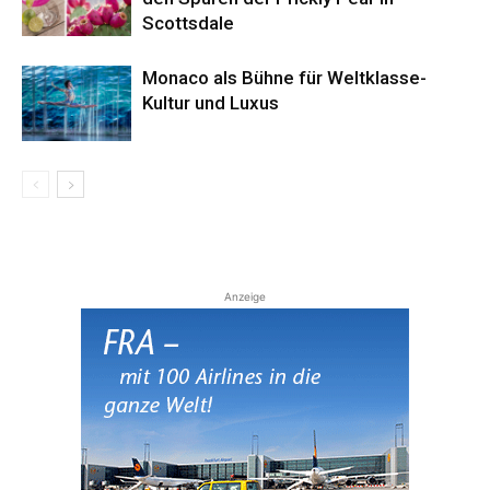
Scottsdale
Monaco als Bühne für Weltklasse-
Kultur und Luxus
Anzeige