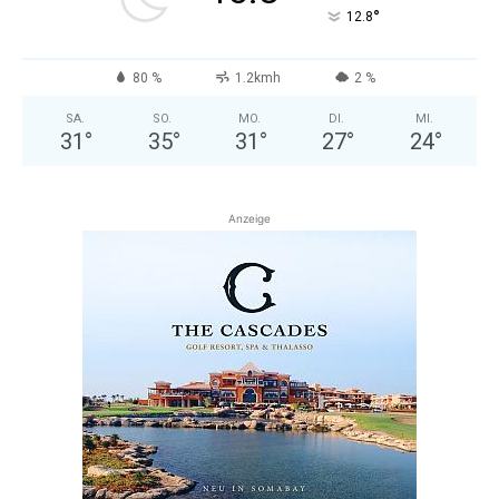
°
12.8
80 %
1.2kmh
2 %
SA.
SO.
MO.
DI.
MI.
31
°
35
°
31
°
27
°
24
°
Anzeige