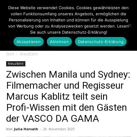
Diese Website verwendet Cookies. Cookies gewährleisten den
vollen Funktionsumfang unseres Angebots, ermöglichen die
Personalisierung von Inhalten und können für die Ausspielung
von Werbung oder zu Analysezwecken gesetzt werden. Lesen
Sie auch unsere Datenschutz-Erklärung!
Akzeptieren
Ablehnen
Datenschutz-Erklärung
Touristiknews.de
Start
Kreuzfahrt
Kreuzfahrt
Zwischen Manila und Sydney:
|
Filmemacher und Regisseur
Marcus Kablitz teilt sein
Touristiknews
Profi-Wissen mit den Gästen
der VASCO DA GAMA
und
Von
Julia Horvath
-
29. November 2023