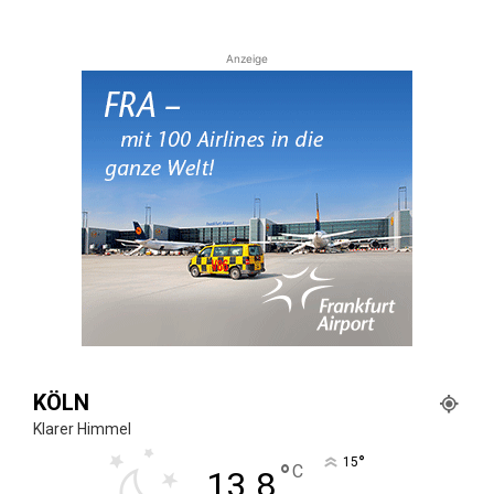
Anzeige
KÖLN
Klarer Himmel
°
15
°
C
13.8