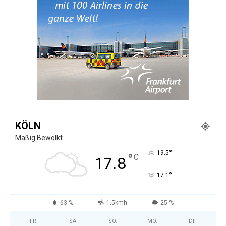
KÖLN
Mäßig Bewölkt
°
19.5
°
C
17.8
°
17.1
63 %
1.5kmh
25 %
FR.
SA.
SO.
MO.
DI.