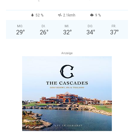
52 %
2.1kmh
9 %
MO.
DI.
MI.
DO.
FR.
29
°
26
°
32
°
34
°
37
°
Anzeige