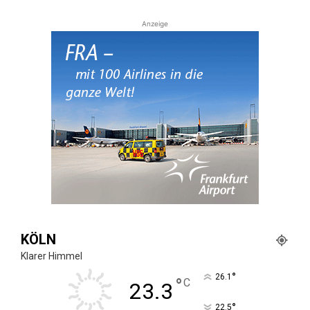
Anzeige
KÖLN
Klarer Himmel
°
26.1
°
C
23.3
°
22.5