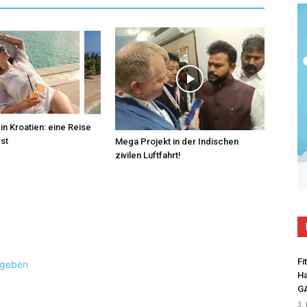
in Kroatien: eine Reise
bst
Mega Projekt in der Indischen
zivilen Luftfahrt!
Fi
ugeben
Ha
G
3.