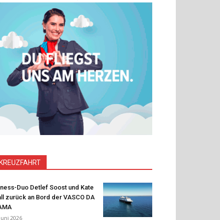
KREUZFAHRT
tness-Duo Detlef Soost und Kate
ll zurück an Bord der VASCO DA
AMA
 Juni 2026