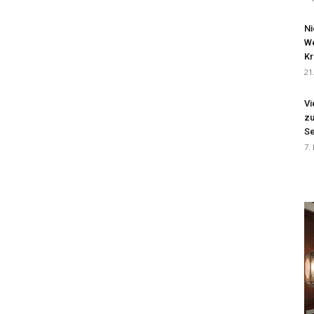
Ni
We
Kr
21
Vi
zu
Se
7.