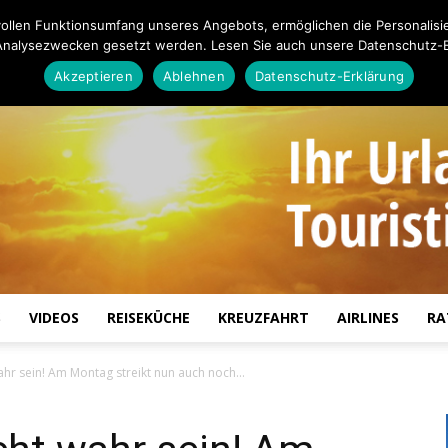
ollen Funktionsumfang unseres Angebots, ermöglichen die Personalisi
Analysezwecken gesetzt werden. Lesen Sie auch unsere Datenschutz-E
Akzeptieren
Ablehnen
Datenschutz-Erklärung
S
VIDEOS
REISEKÜCHE
KREUZFAHRT
AIRLINES
RA
Touristiknews.de
hr sein! Am Montag streikt nun auch noch...