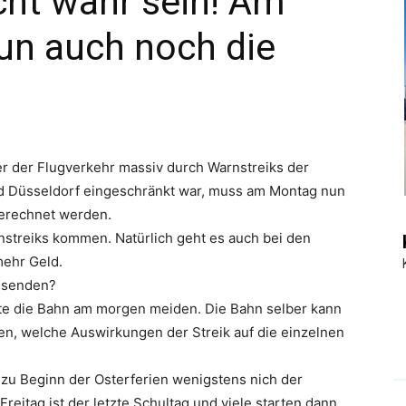
cht wahr sein! Am
un auch noch die
|
Touristiknews
r der Flugverkehr massiv durch Warnstreiks der
nd Düsseldorf eingeschränkt war, muss am Montag nun
erechnet werden.
streiks kommen. Natürlich geht es auch bei den
mehr Geld.
und
isenden?
llte die Bahn am morgen meiden. Die Bahn selber kann
ben, welche Auswirkungen der Streik auf die einzelnen
 zu Beginn der Osterferien wenigstens nich der
Reiseempfehlungen.
reitag ist der letzte Schultag und viele starten dann