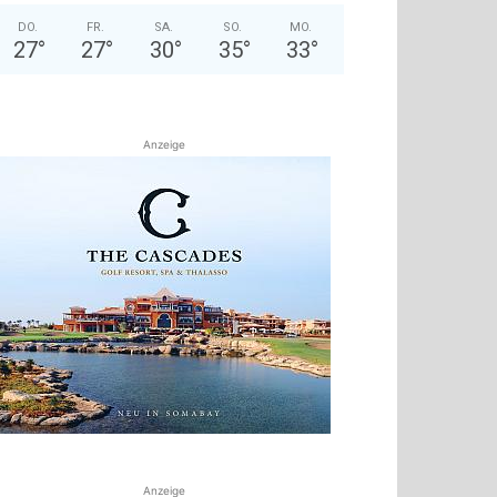
DO.
FR.
SA.
SO.
MO.
27
°
27
°
30
°
35
°
33
°
Anzeige
Anzeige