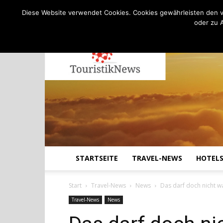
C
18.9
Donnerstag, August 6, 2026
Köln
Diese Website verwendet Cookies. Cookies gewährleisten den v
oder zu 
STARTSEITE
TRAVEL-NEWS
HOTEL
Start
Travel-News
News
Das darf doch nicht wa
Travel-News
News