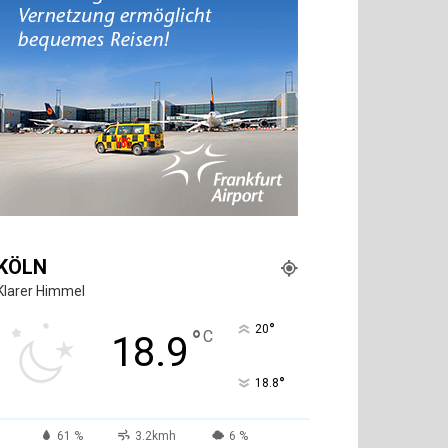
KÖLN
Klarer Himmel
°
20
°
C
18.9
°
18.8
61 %
3.2kmh
6 %