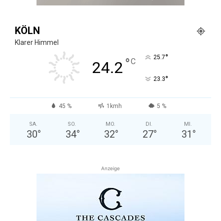
KÖLN
Klarer Himmel
°
25.7
°
C
24.2
°
23.3
45 %
1kmh
5 %
SA.
SO.
MO.
DI.
MI.
30
°
34
°
32
°
27
°
31
°
Anzeige