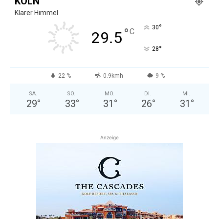
KÖLN
Klarer Himmel
°
30
°
C
29.5
°
28
22 %
0.9kmh
9 %
SA.
SO.
MO.
DI.
MI.
29
°
33
°
31
°
26
°
31
°
Anzeige