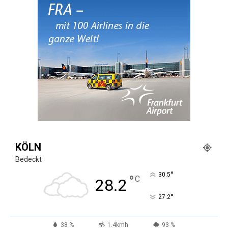
KÖLN
Bedeckt
°
30.5
°
C
28.2
°
27.2
38 %
1.4kmh
93 %