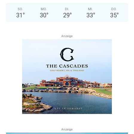
SO.
MO.
DI.
MI.
DO.
31
°
30
°
29
°
33
°
35
°
Anzeige
Anzeige