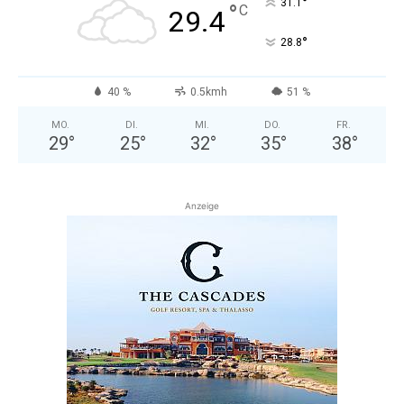
°
31.1
°
C
29.4
°
28.8
40 %
0.5kmh
51 %
MO.
DI.
MI.
DO.
FR.
29
°
25
°
32
°
35
°
38
°
Anzeige