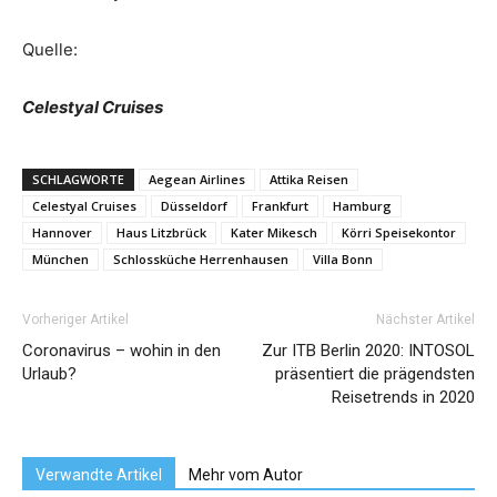
Quelle:
Celestyal Cruises
SCHLAGWORTE
Aegean Airlines
Attika Reisen
Celestyal Cruises
Düsseldorf
Frankfurt
Hamburg
Hannover
Haus Litzbrück
Kater Mikesch
Körri Speisekontor
München
Schlossküche Herrenhausen
Villa Bonn
Vorheriger Artikel
Nächster Artikel
Coronavirus – wohin in den
Zur ITB Berlin 2020: INTOSOL
Urlaub?
präsentiert die prägendsten
Reisetrends in 2020
Verwandte Artikel
Mehr vom Autor