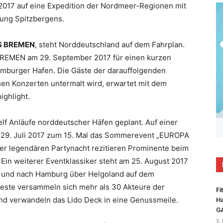
 2017 auf eine Expedition der Nordmeer-Regionen mit
ung Spitzbergens.
 BREMEN
, steht Norddeutschland auf dem Fahrplan.
 BREMEN am 29. September 2017 für einen kurzen
amburger Hafen. Die Gäste der darauffolgenden
hen Konzerten untermalt wird, erwartet mit dem
ighlight.
lf Anläufe norddeutscher Häfen geplant. Auf einer
m 29. Juli 2017 zum 15. Mal das Sommerevent „EUROPA
der legendären Partynacht rezitieren Prominente beim
Ein weiterer Eventklassiker steht am 25. August 2017
 und nach Hamburg über Helgoland auf dem
te versammeln sich mehr als 30 Akteure der
Fi
d verwandeln das Lido Deck in eine Genussmeile.
Ha
G
3.