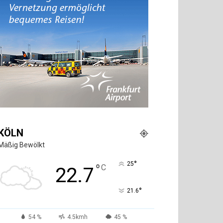
KÖLN
Mäßig Bewölkt
°
25
°
C
22.7
°
21.6
54 %
4.5kmh
45 %