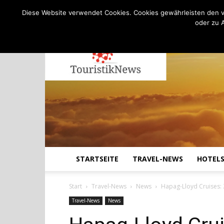
C
22.7
Donnerstag, August 6, 2026
Köln
Diese Website verwendet Cookies. Cookies gewährleisten den v
oder zu 
STARTSEITE
TRAVEL-NEWS
HOTEL
Start
Travel-News
News
Hapag-Lloyd Cruises:
Travel-News
News