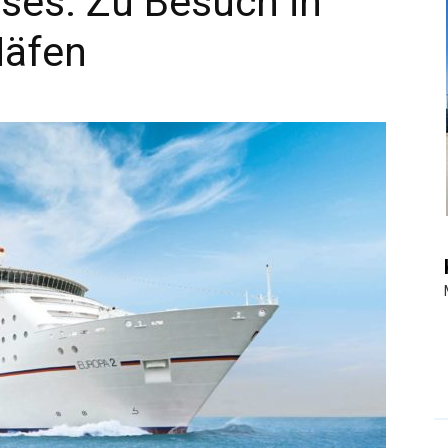
ses: Zu Besuch in
Häfen
|
Touristiknews
und
Reiseempfehlungen.