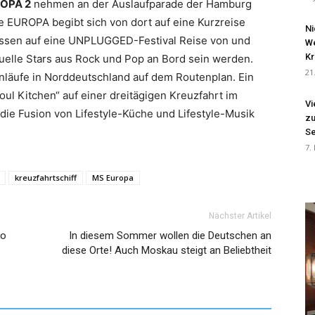
OPA 2
nehmen an der Auslaufparade der Hamburg
e EUROPA begibt sich von dort auf eine Kurzreise
Ni
essen auf eine UNPLUGGED-Festival Reise von und
We
Kr
elle Stars aus Rock und Pop an Bord sein werden.
21
läufe in Norddeutschland auf dem Routenplan. Ein
oul Kitchen“ auf einer dreitägigen Kreuzfahrt im
Vi
die Fusion von Lifestyle-Küche und Lifestyle-Musik
zu
Se
7.
kreuzfahrtschiff
MS Europa
Nächster Artikel
io
In diesem Sommer wollen die Deutschen an
diese Orte! Auch Moskau steigt an Beliebtheit