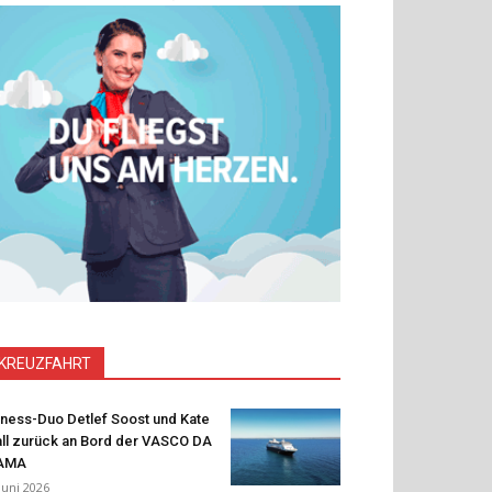
KREUZFAHRT
tness-Duo Detlef Soost und Kate
ll zurück an Bord der VASCO DA
AMA
 Juni 2026