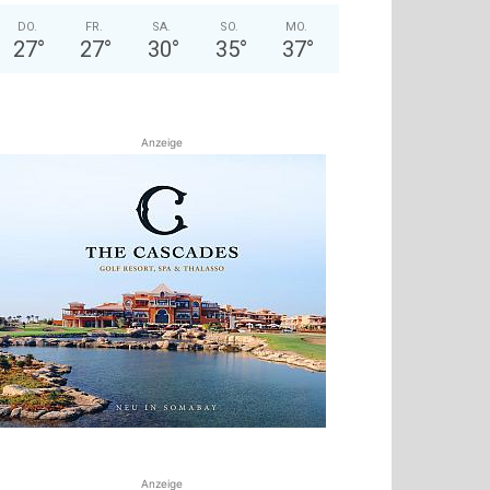
DO.
FR.
SA.
SO.
MO.
27
°
27
°
30
°
35
°
37
°
Anzeige
Anzeige