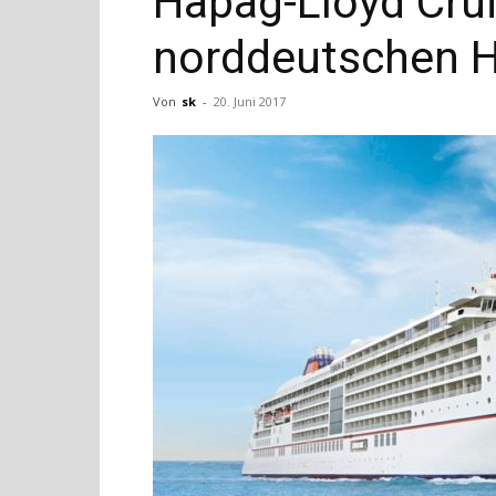
Hapag-Lloyd Crui
norddeutschen 
Von
sk
-
20. Juni 2017