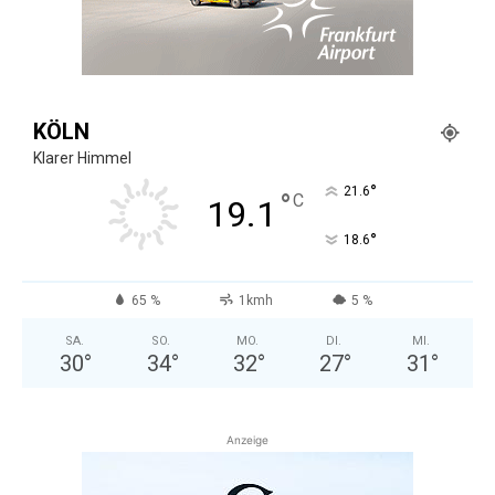
KÖLN
Klarer Himmel
°
21.6
°
C
19.1
°
18.6
65 %
1kmh
5 %
SA.
SO.
MO.
DI.
MI.
30
°
34
°
32
°
27
°
31
°
Anzeige