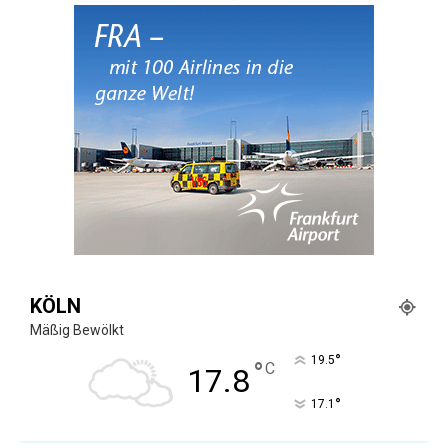
KÖLN
Mäßig Bewölkt
°
19.5
°
C
17.8
°
17.1