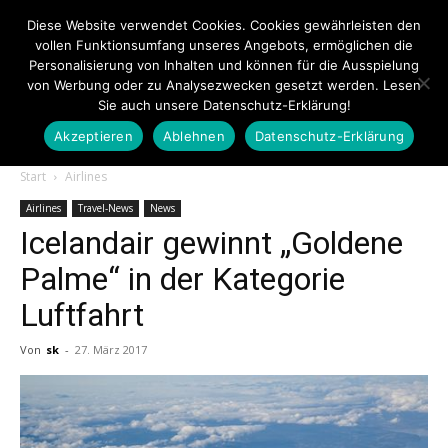
Diese Website verwendet Cookies. Cookies gewährleisten den
vollen Funktionsumfang unseres Angebots, ermöglichen die
Personalisierung von Inhalten und können für die Ausspielung
von Werbung oder zu Analysezwecken gesetzt werden. Lesen
Sie auch unsere Datenschutz-Erklärung!
Akzeptieren
Ablehnen
Datenschutz-Erklärung
Touristiknews.de
Start
Airlines
Airlines
Travel-News
News
Icelandair gewinnt „Goldene
|
Palme“ in der Kategorie
Luftfahrt
Touristiknews
Von
sk
-
27. März 2017
und