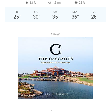
63 %
1.5kmh
25 %
FR.
SA.
SO.
MO.
DI.
25
°
30
°
35
°
36
°
28
°
Anzeige