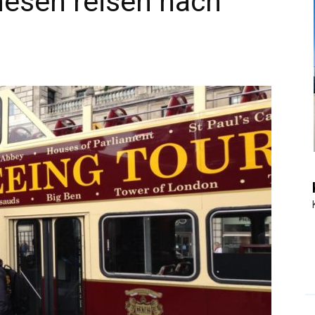
esen reisen nach
|
Touristiknews
und
Reiseempfehlungen.