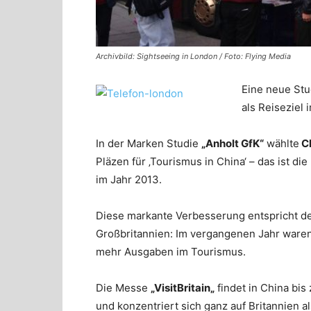
Archivbild: Sightseeing in London / Foto: Flying Media
Eine neue Stu
als Reiseziel 
In der Marken
Studie
„Anholt GfK“
wählte
C
Pläzen
für ‚
Tourismus in China‘
–
das ist die
im Jahr 2013
.
Diese markante
Verbesserung
entspricht
d
Großbritannien
: Im vergangenen Jahr
ware
mehr Ausgaben im Tourismus.
Die Messe
„
VisitBritain
„
findet in
China
bis
und konzentriert sich ganz auf Britannien al