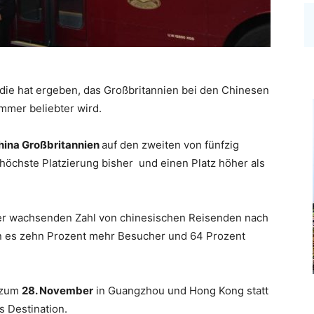
die hat ergeben, das Großbritannien bei den Chinesen
immer beliebter wird.
hina Großb
ritannien
auf den
zweiten
von
fünfzig
 höchste Platzierung
bisher
und
einen Platz
höher als
er wachsenden Zahl von
chinesischen Reisenden
nach
n
es
zehn Prozent
mehr
Besucher
und 64
Prozent
zum
28. November
in
Guangzhou
und
Hong Kong
statt
s Destination.