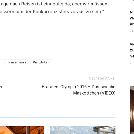
rage nach Reisen
ist eindeutig
da, aber
wir
müssen
bessern
, um
der Konkurrenz stets voraus zu sein.“
Ni
We
Kr
21
Vi
zu
Se
n
Travelnews
VisitBritain
7.
Nächster Artikel
en
Brasilien: Olympia 2016 – Das sind die
Maskottchen (VIDEO)