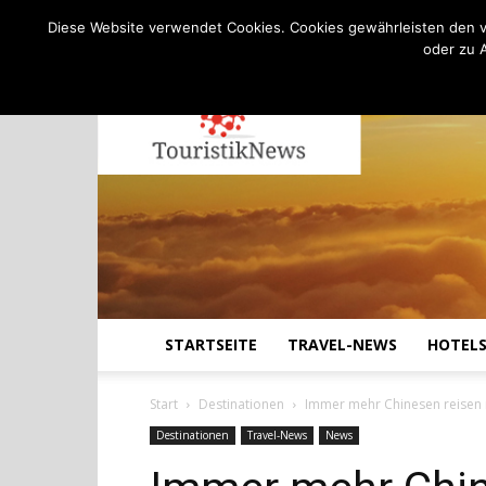
C
13.8
Samstag, August 8, 2026
Köln
Diese Website verwendet Cookies. Cookies gewährleisten den v
oder zu 
STARTSEITE
TRAVEL-NEWS
HOTEL
Start
Destinationen
Immer mehr Chinesen reisen
Destinationen
Travel-News
News