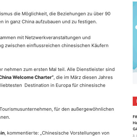
ismus
die Möglichkeit,
die Beziehungen zu
über 90
en in ganz China
aufzubauen und zu festigen.
usammen mit Netzwerkveranstaltungen und
ung
zwischen
einflussreichen
chinesischen Käufern
er nehmen zum ersten Mal teil. A
lle Dienstleister
sind
China Welcome
Charter“
,
die
im März diesen Jahres
beliebtesten
Destination in Europa
für
chinesische
Tourismusu
nternehmen, für den
außergewöhnlichen
hnen.
Fi
Ha
G
ain
, kommentierte: „C
hinesische
Vorstellungen von
3.