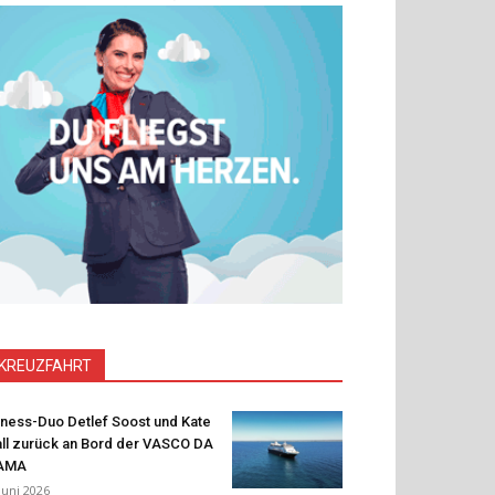
KREUZFAHRT
tness-Duo Detlef Soost und Kate
ll zurück an Bord der VASCO DA
AMA
 Juni 2026