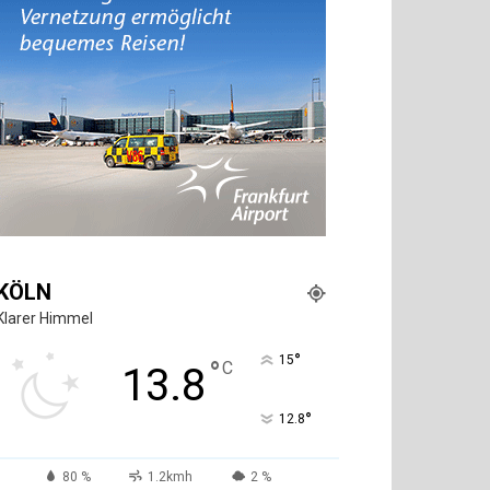
KÖLN
Klarer Himmel
°
15
°
C
13.8
°
12.8
80 %
1.2kmh
2 %