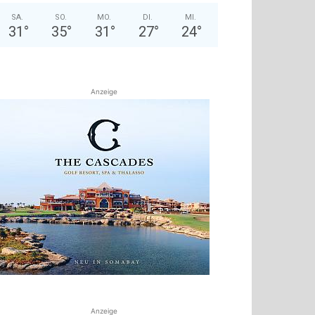
SA.
SO.
MO.
DI.
MI.
31
°
35
°
31
°
27
°
24
°
Anzeige
Anzeige