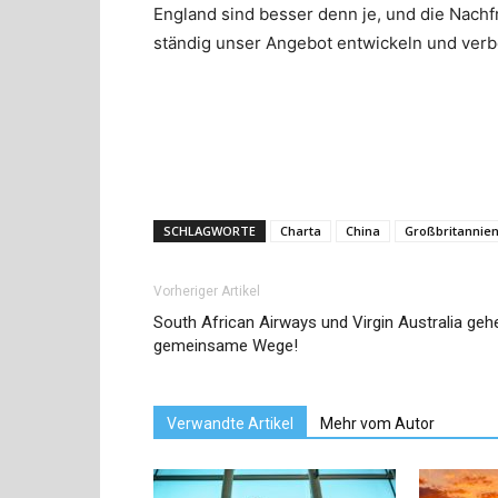
England
sind besser denn je
, und die
Nachf
ständig
unser Angebot entwickeln und ver
SCHLAGWORTE
Charta
China
Großbritannie
Vorheriger Artikel
South African Airways und Virgin Australia geh
gemeinsame Wege!
Verwandte Artikel
Mehr vom Autor