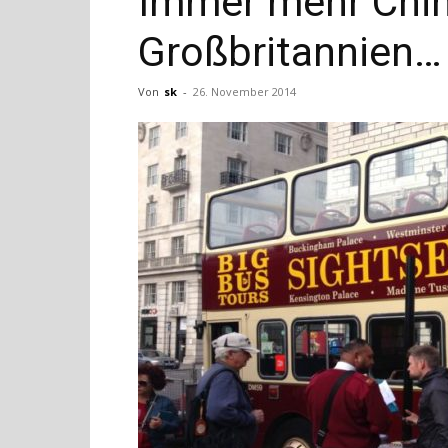
Immer mehr Chin
Großbritannien…
Von
sk
-
26. November 2014