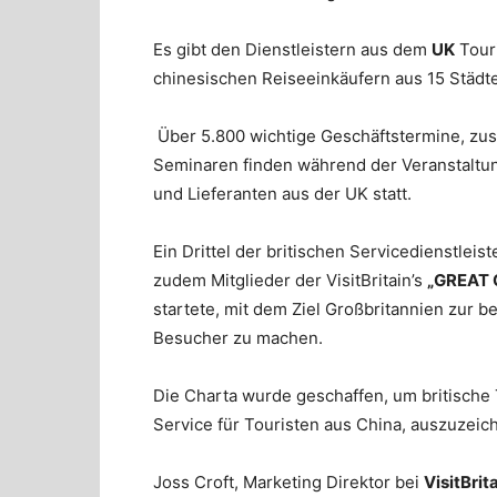
Es gibt den Dienstleistern aus dem
UK
Tour
chinesischen Reiseeinkäufern
aus
15
Städt
Über 5.800
wichtige Geschäftstermine, z
Seminaren
finden während der Veranstalt
und
Lieferanten aus
der
UK statt.
Ein Drittel der
britischen
Servicedienstleist
zudem Mitglieder der
VisitBritain’s
„
GREAT
startete, mit dem Ziel Großbritannien zur 
Besucher
zu machen.
Die Charta
wurde geschaffen, um
britische
Service für
Touristen aus China, auszuzeic
Joss
Croft,
Marketing Direktor bei
VisitBrit