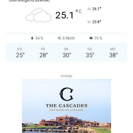
Überwiegend Bewölkt
°
26.1
°
C
25.1
°
23.8
34 %
0.9kmh
75 %
DO.
FR.
SA.
SO.
MO.
25
°
28
°
30
°
35
°
38
°
Anzeige